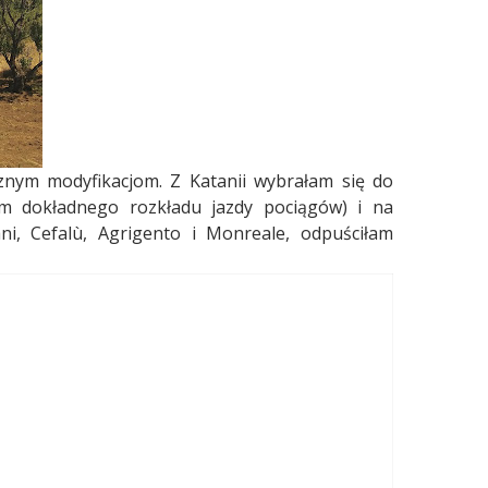
znym modyfikacjom. Z Katanii wybrałam się do
am dokładnego rozkładu jazdy pociągów) i na
i, Cefal
ù
, Agrigento i Monreale, odpuściłam