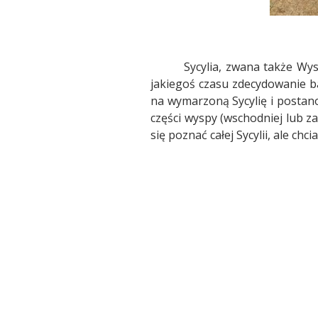
Sycylia, zwana także Wy
jakiegoś czasu zdecydowanie ba
na wymarzoną Sycylię i postano
części wyspy (wschodniej lub z
się poznać całej Sycylii, ale c