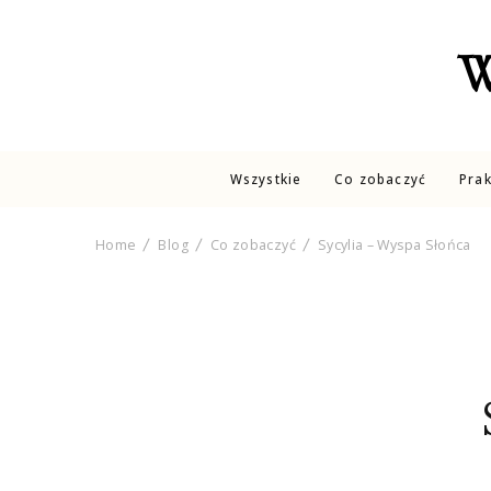
W
Wszystkie
Co zobaczyć
Pra
Home
Blog
Co zobaczyć
Sycylia – Wyspa Słońca