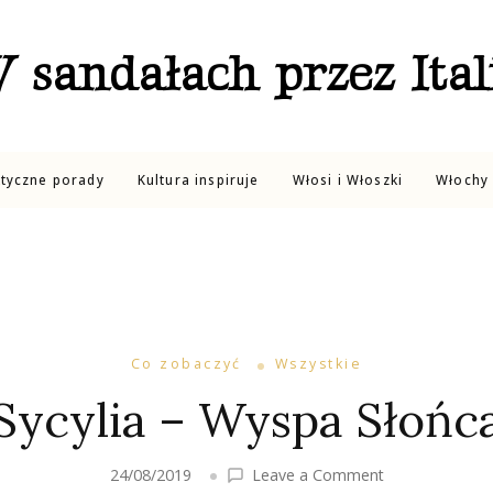
 sandałach przez Ital
ktyczne porady
Kultura inspiruje
Włosi i Włoszki
Włochy 
Co zobaczyć
Wszystkie
Sycylia – Wyspa Słońc
on
24/08/2019
Leave a Comment