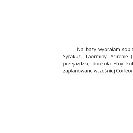
Na bazy wybrałam sobie
Syrakuz, Taorminy, Acireale 
przejażdżkę dookoła Etny ko
zaplanowane wcześniej Corleon