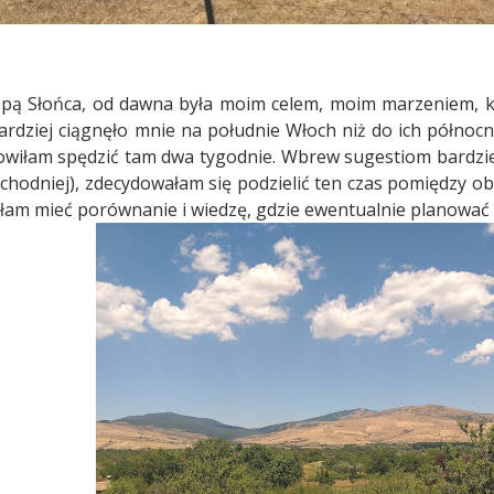
spą Słońca, od dawna była moim celem, moim marzeniem, kt
rdziej ciągnęło mnie na południe Włoch niż do ich północne
wiłam spędzić tam dwa tygodnie. Wbrew sugestiom bardziej
achodniej), zdecydowałam się podzielić ten czas pomiędzy ob
hciałam mieć porównanie i wiedzę, gdzie ewentualnie planowa