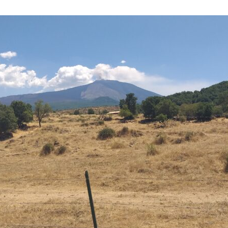
Sycylia
–
Wyspa
Słońca