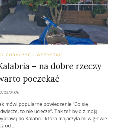
CO ZOBACZYĆ
WSZYSTKIE
Kalabria – na dobre rzeczy
warto poczekać
2/03/2026
ak mówi popularne powiedzenie “Co się
dwlecze, to nie uciecze”. Tak też było z moją
yprawą do Kalabrii, która majaczyła mi w głowie
uż od …