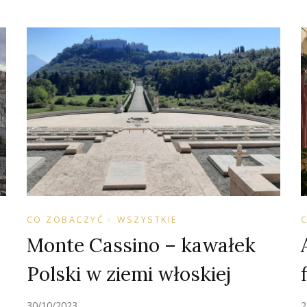
CO ZOBACZYĆ
WSZYSTKIE
Monte Cassino – kawałek
a
Polski w ziemi włoskiej
30/10/2023
2