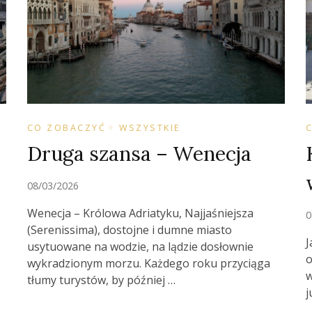
CO ZOBACZYĆ
WSZYSTKIE
Druga szansa – Wenecja
08/03/2026
Wenecja – Królowa Adriatyku, Najjaśniejsza
0
(Serenissima), dostojne i dumne miasto
J
usytuowane na wodzie, na lądzie dosłownie
o
wykradzionym morzu. Każdego roku przyciąga
ą
w
tłumy turystów, by później …
j