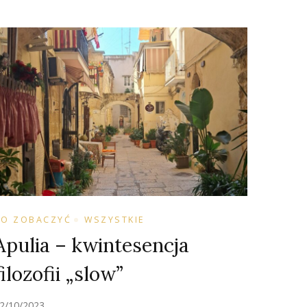
CO ZOBACZYĆ
WSZYSTKIE
Apulia – kwintesencja
filozofii „slow”
2/10/2023