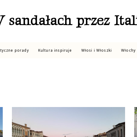
 sandałach przez Ital
ktyczne porady
Kultura inspiruje
Włosi i Włoszki
Włochy 