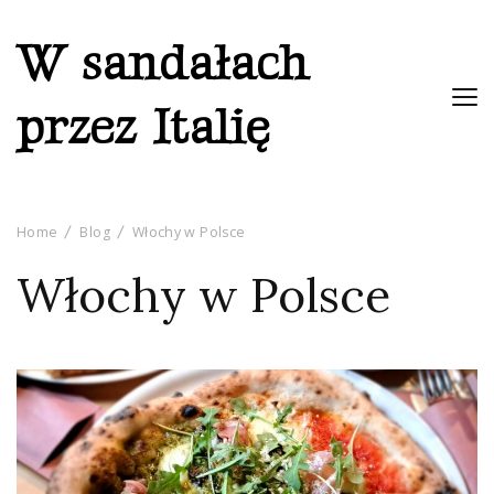
W sandałach
przez Italię
Home
Blog
Włochy w Polsce
Włochy w Polsce