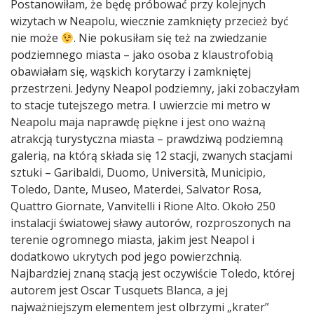
Postanowiłam, że będę próbować przy kolejnych
wizytach w Neapolu, wiecznie zamknięty przecież być
nie może
. Nie pokusiłam się też na zwiedzanie
podziemnego miasta – jako osoba z klaustrofobią
obawiałam się, wąskich korytarzy i zamkniętej
przestrzeni. Jedyny Neapol podziemny, jaki zobaczyłam
to stacje tutejszego metra. I uwierzcie mi metro w
Neapolu maja naprawdę piękne i jest ono ważną
atrakcją turystyczna miasta – prawdziwą podziemną
galerią, na którą składa się 12 stacji, zwanych stacjami
sztuki – Garibaldi, Duomo, Università, Municipio,
Toledo, Dante, Museo, Materdei, Salvator Rosa,
Quattro Giornate, Vanvitelli i Rione Alto. Około 250
instalacji światowej sławy autorów, rozproszonych na
terenie ogromnego miasta, jakim jest Neapol i
dodatkowo ukrytych pod jego powierzchnią.
Najbardziej znaną stacją jest oczywiście Toledo, której
autorem jest Oscar Tusquets Blanca, a jej
najważniejszym elementem jest olbrzymi „krater”