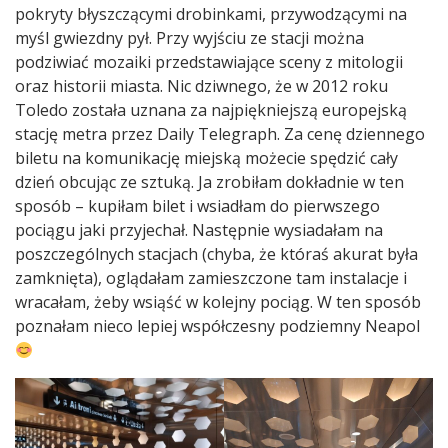
pokryty błyszczącymi drobinkami, przywodzącymi na
myśl gwiezdny pył. Przy wyjściu ze stacji można
podziwiać mozaiki przedstawiające sceny z mitologii
oraz historii miasta. Nic dziwnego, że w 2012 roku
Toledo została uznana za najpiękniejszą europejską
stację metra przez Daily Telegraph. Za cenę dziennego
biletu na komunikację miejską możecie spędzić cały
dzień obcując ze sztuką. Ja zrobiłam dokładnie w ten
sposób – kupiłam bilet i wsiadłam do pierwszego
pociągu jaki przyjechał. Następnie wysiadałam na
poszczególnych stacjach (chyba, że któraś akurat była
zamknięta), oglądałam zamieszczone tam instalacje i
wracałam, żeby wsiąść w kolejny pociąg. W ten sposób
poznałam nieco lepiej współczesny podziemny Neapol