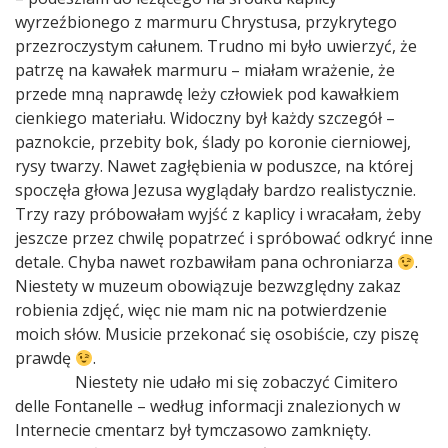
wyrzeźbionego z marmuru Chrystusa, przykrytego
przezroczystym całunem. Trudno mi było uwierzyć, że
patrzę na kawałek marmuru – miałam wrażenie, że
przede mną naprawdę leży człowiek pod kawałkiem
cienkiego materiału. Widoczny był każdy szczegół –
paznokcie, przebity bok, ślady po koronie cierniowej,
rysy twarzy. Nawet zagłębienia w poduszce, na której
spoczęła głowa Jezusa wyglądały bardzo realistycznie.
Trzy razy próbowałam wyjść z kaplicy i wracałam, żeby
jeszcze przez chwilę popatrzeć i spróbować odkryć inne
detale. Chyba nawet rozbawiłam pana ochroniarza
.
Niestety w muzeum obowiązuje bezwzględny zakaz
robienia zdjęć, więc nie mam nic na potwierdzenie
moich słów. Musicie przekonać się osobiście, czy piszę
prawdę
.
Niestety nie udało mi się zobaczyć Cimitero
delle Fontanelle – według informacji znalezionych w
Internecie cmentarz był tymczasowo zamknięty.