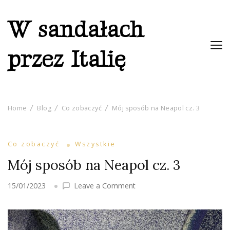
W sandałach
przez Italię
Home
Blog
Co zobaczyć
Mój sposób na Neapol cz. 3
Co zobaczyć
Wszystkie
Mój sposób na Neapol cz. 3
on
15/01/2023
Leave a Comment
Mój
sposób
na