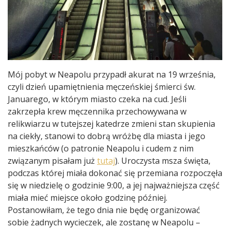
Mój pobyt w Neapolu przypadł akurat na 19 września,
czyli dzień upamiętnienia męczeńskiej śmierci św.
Januarego, w którym miasto czeka na cud. Jeśli
zakrzepła krew męczennika przechowywana w
relikwiarzu w tutejszej katedrze zmieni stan skupienia
na ciekły, stanowi to dobrą wróżbę dla miasta i jego
mieszkańców (o patronie Neapolu i cudem z nim
związanym pisałam już
tutaj
). Uroczysta msza święta,
podczas której miała dokonać się przemiana rozpoczęła
się w niedzielę o godzinie 9:00, a jej najważniejsza część
miała mieć miejsce około godzinę później.
Postanowiłam, że tego dnia nie będę organizować
sobie żadnych wycieczek, ale zostanę w Neapolu –