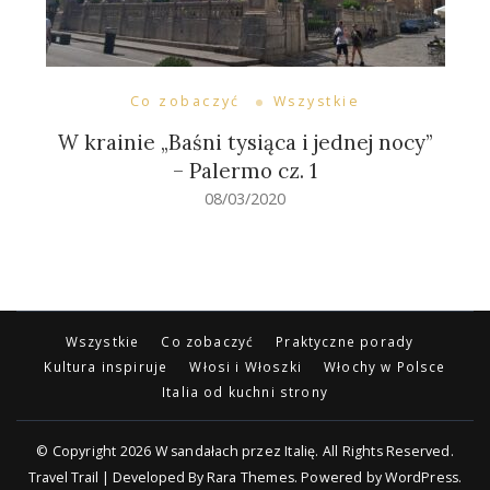
Co zobaczyć
Wszystkie
W krainie „Baśni tysiąca i jednej nocy”
– Palermo cz. 1
08/03/2020
Wszystkie
Co zobaczyć
Praktyczne porady
Kultura inspiruje
Włosi i Włoszki
Włochy w Polsce
Italia od kuchni strony
© Copyright 2026
W sandałach przez Italię
. All Rights Reserved.
Travel Trail | Developed By
Rara Themes
.
Powered by
WordPress
.