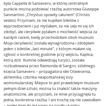
była Cappella di Sansevero, w której centralnym
punkcie można podziwiać rzeźbę autorstwa Giuseppe
Sanmartino „Chrystus spowity całunem” (Christo
velato). Przyznam, że nie kupiłam biletów z
wyprzedzeniem i już myślałam, że nie uda mi się ich
zdobyć, ale cierpliwie pytałam o możliwość wejścia za
każdym razem, kiedy przechodziłam obok muzeum.
Moja cierpliwość została wynagrodzona i zdobyłam
jeden z biletów „last minute”, z którym miałam się
zgłosić o konkretnej godzinie przy wejściu. Kaplica,
którą dziś tłumnie odwiedzają turyści, została
rozbudowana przez Raimonda di Sangro, siódmego
księcia Sansevero – propagatora idei Oświecenia,
alchemika, członka neapolitańskiej loży
wolnomularskiej. Miejsce to jest prawdziwym muzeum
pełnym dzieł sztuki, można tu znaleźć także maszyny
anatomiczne, ale przyznam, że mnie przyciągnęła tu
jedna, konkretna rzeźba. I ani trochę się nie zawiodłam
– podeszłam do leżącego na środku kaplicy