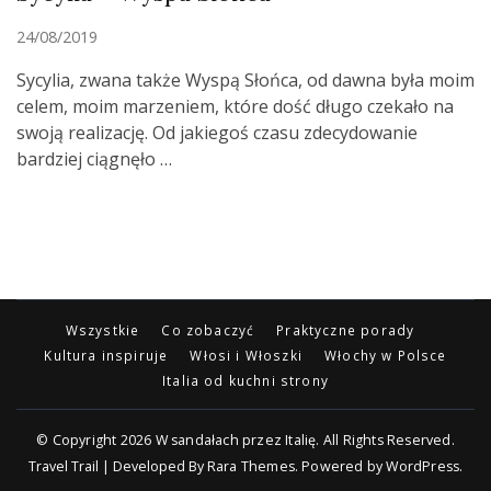
24/08/2019
Sycylia, zwana także Wyspą Słońca, od dawna była moim
celem, moim marzeniem, które dość długo czekało na
swoją realizację. Od jakiegoś czasu zdecydowanie
bardziej ciągnęło …
Wszystkie
Co zobaczyć
Praktyczne porady
Kultura inspiruje
Włosi i Włoszki
Włochy w Polsce
Italia od kuchni strony
© Copyright 2026
W sandałach przez Italię
. All Rights Reserved.
Travel Trail | Developed By
Rara Themes
.
Powered by
WordPress
.