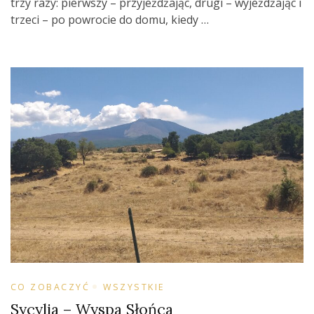
trzy razy: pierwszy – przyjeżdżając, drugi – wyjeżdżając i
trzeci – po powrocie do domu, kiedy …
CO ZOBACZYĆ
WSZYSTKIE
Sycylia – Wyspa Słońca