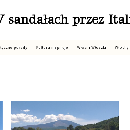
 sandałach przez Ital
ktyczne porady
Kultura inspiruje
Włosi i Włoszki
Włochy 