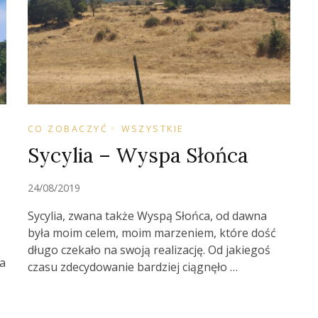
CO ZOBACZYĆ
WSZYSTKIE
Sycylia – Wyspa Słońca
24/08/2019
Sycylia, zwana także Wyspą Słońca, od dawna
była moim celem, moim marzeniem, które dość
długo czekało na swoją realizację. Od jakiegoś
na
czasu zdecydowanie bardziej ciągnęło …