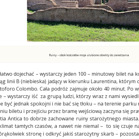
Ruiny – obok kościołów moje ulubione obiekty do zwiedzania
łatwo dojechać – wystarczy jeden 100 – minutowy bilet na k
 linii B (niebieska) jadący w kierunku Laurentina, którym 
toforo Colombo. Cała podróż zajmuje około 40 minut. Po wyj
e – wystarczy iść
za grupą ludzi, którzy wraz z nami wysiedl
być jednak spokojni i nie bać się tłoku – na terenie parku 
eniu biletu i przejściu przez bramę wejściową zaczyna się p
stia Antica to dobrze zachowane ruiny starożytnego miasta. 
klimat tamtych czasów, a nawet nie niemal –
to się czuje 
tórąkolwiek stronę i odkryć jakiś starożytny skarb – pozostał