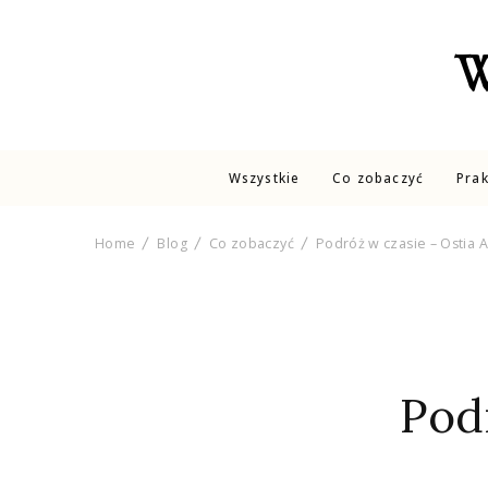
W
Wszystkie
Co zobaczyć
Pra
Home
Blog
Co zobaczyć
Podróż w czasie – Ostia A
Pod