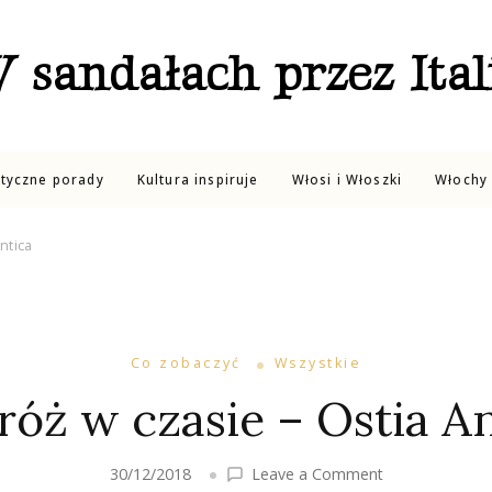
 sandałach przez Ital
ktyczne porady
Kultura inspiruje
Włosi i Włoszki
Włochy 
ntica
Co zobaczyć
Wszystkie
róż w czasie – Ostia An
on
30/12/2018
Leave a Comment