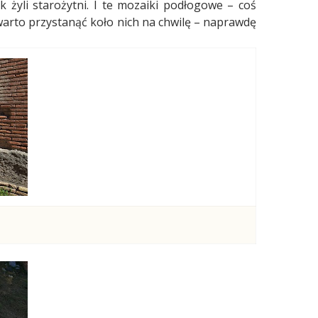
 żyli starożytni. I te mozaiki podłogowe – coś
arto przystanąć koło nich na chwilę – naprawdę