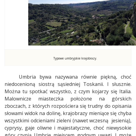
Typowe umbryjskie krajobrazy.
Umbria bywa nazywana równie piękną, choć
niedocenioną siostrą sąsiedniej Toskanii. I słusznie.
Można tu spotkać wszystko, z czym kojarzy się Italia.
Malownicze miasteczka położone na górskich
zboczach, z których rozpościera się trudny do opisania
słowami widok na dolinę, krajobrazy mieniące się chyba
wszystkimi odcieniami zieleni (nawet wczesną jesienią),
cyprysy, gaje oliwne i majestatyczne, choć niewysokie
góry czynią Umbrię miejscem godnym uwagi. I może