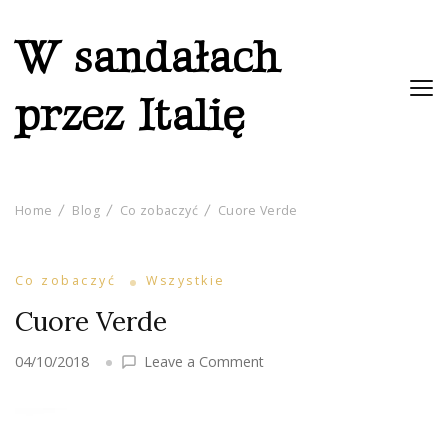
W sandałach
przez Italię
Home
Blog
Co zobaczyć
Cuore Verde
Co zobaczyć
Wszystkie
Cuore Verde
on
04/10/2018
Leave a Comment
Cuore
Verde