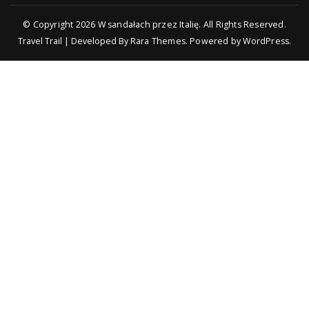
© Copyright 2026
W sandałach przez Italię
. All Rights Reserved.
Travel Trail | Developed By
Rara Themes
.
Powered by
WordPress
.