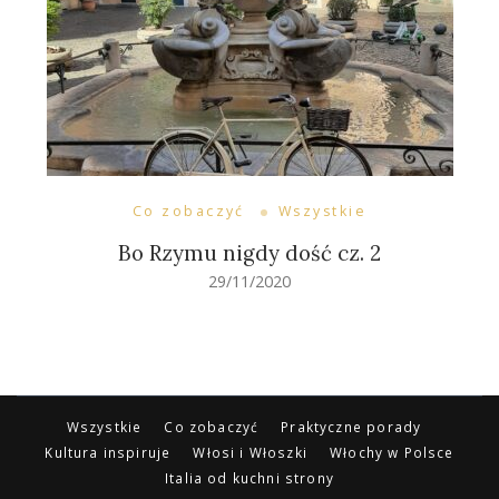
Co zobaczyć
Wszystkie
Bo Rzymu nigdy dość cz. 2
29/11/2020
Wszystkie
Co zobaczyć
Praktyczne porady
Kultura inspiruje
Włosi i Włoszki
Włochy w Polsce
Italia od kuchni strony