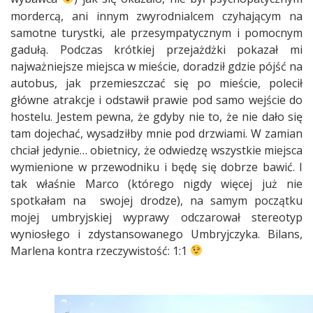
mordercą, ani innym zwyrodnialcem czyhającym na
samotne turystki, ale przesympatycznym i pomocnym
gadułą. Podczas krótkiej przejażdżki pokazał mi
najważniejsze miejsca w mieście, doradził gdzie pójść na
autobus, jak przemieszczać się po mieście, polecił
główne atrakcje i odstawił prawie pod samo wejście do
hostelu. Jestem pewna, że gdyby nie to, że nie dało się
tam dojechać, wysadziłby mnie pod drzwiami. W zamian
chciał jedynie… obietnicy, że odwiedzę wszystkie miejsca
wymienione w przewodniku i będę się dobrze bawić. I
tak właśnie Marco (którego nigdy więcej już nie
spotkałam na swojej drodze), na samym początku
mojej umbryjskiej wyprawy odczarował stereotyp
wyniosłego i zdystansowanego Umbryjczyka. Bilans,
Marlena kontra rzeczywistość: 1:1