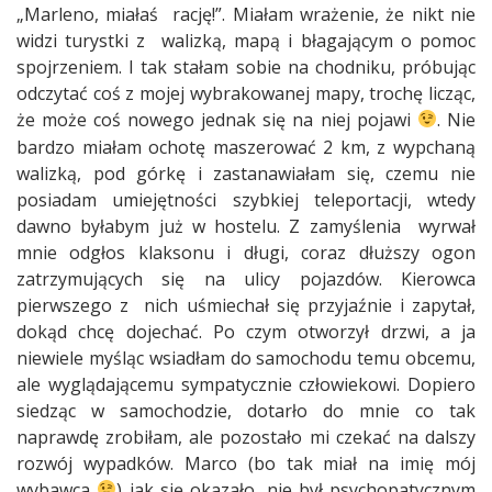
„Marleno, miałaś rację!”. Miałam wrażenie, że nikt nie
widzi turystki z walizką, mapą i błagającym o pomoc
spojrzeniem. I tak stałam sobie na chodniku, próbując
odczytać coś z mojej wybrakowanej mapy, trochę licząc,
że może coś nowego jednak się na niej pojawi
. Nie
bardzo miałam ochotę maszerować 2 km, z wypchaną
walizką, pod górkę i zastanawiałam się, czemu nie
posiadam umiejętności szybkiej teleportacji, wtedy
dawno byłabym już w hostelu. Z zamyślenia wyrwał
mnie odgłos klaksonu i długi, coraz dłuższy ogon
zatrzymujących się na ulicy pojazdów. Kierowca
pierwszego z nich uśmiechał się przyjaźnie i zapytał,
dokąd chcę dojechać. Po czym otworzył drzwi, a ja
niewiele myśląc wsiadłam do samochodu temu obcemu,
ale wyglądającemu sympatycznie człowiekowi. Dopiero
siedząc w samochodzie, dotarło do mnie co tak
naprawdę zrobiłam, ale pozostało mi czekać na dalszy
rozwój wypadków. Marco (bo tak miał na imię mój
wybawca
) jak się okazało, nie był psychopatycznym