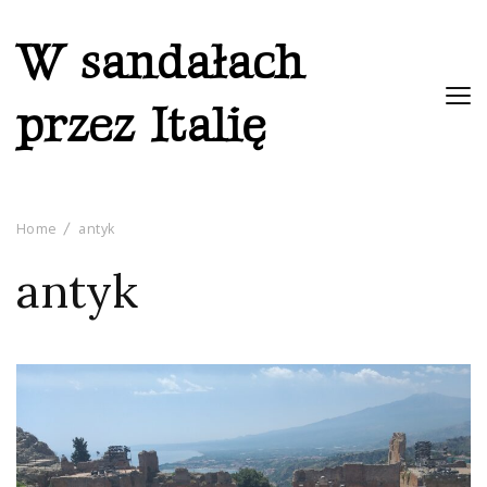
W sandałach
przez Italię
Home
antyk
antyk