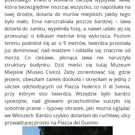
która bezwzględnie niszcząc wszystko, co napotkała na
swej drodze, dotarła do murów miejskich. Jakby tego
było mało, Etna narozrabiała jeszcze bardziej – lawa
dotarła do zamku, wypełniła fosę, a nawet udało jej się
przesunąć o kilkaset metrów linię wybrzeża. Poziom
terenu podniósł się aż o 9 metrów, twierdza przestała
już dominować nad miastem i oddaliła się znacznie od
morza. Co ciekawe, płonąca lawa nie naruszyła
struktury budynku. Dziś mieści się tutaj Muzeum
Miejskie (Museo Civico). Żeby zorientować się, gdzie
jestem, obeszłam zamek dookoła i skręciłam w jedną z
uliczek odchodzących od Piazza Federico II di Svevia,
przy którym stoi twierdza. Wszędzie było bardzo
spokojnie, nad głowami przechodniów suszyło się
sobotnie pranie – typowy obrazek, jaki można oglądać
we Włoszech. Bardzo szybko dotarłam do ruchliwej ulicy
prowadzącej prosto na Piazza del Duomo.