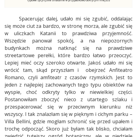
Typowe sycylijskie śniadanie w przypadkowo odkrytym miejscu
Spacerując dalej, udało mi się zgubić, oddalając
się może ciut za bardzo, w stronę morza, ale zgubić się
w uliczkach Katanii to prawdziwa przyjemność.
Wszędzie panował spokój, a na niepozornych
budynkach można natknąć się na prawdziwe
streetartowe perełki, które bardzo łatwo przeoczyć.
Lepiej mieć oczy szeroko otwarte. Jakoś udało mi się
wrócić tam, skąd przyszłam i
obejrzeć Anfiteatro
Romano, czyli amfiteatr z czasów rzymskich. Jest to
jeden z najlepiej zachowanych tego typu obiektów na
wyspie, choć odkryty tylko w niewielkiej części.
Postanowiłam zboczyć nieco z utartego szlaku i
przespacerować się w przeciwnym kierunku niż
wszyscy. I tak znalazłam się w pięknym i cichym parku –
Villa Bellini, gdzie mogłam schronić się przed upałem i
trochę odpocząć. Skoro już byłam tak blisko, chciałam
zwiedzić tutejszy ogród botaniczny, ale w niedzielę