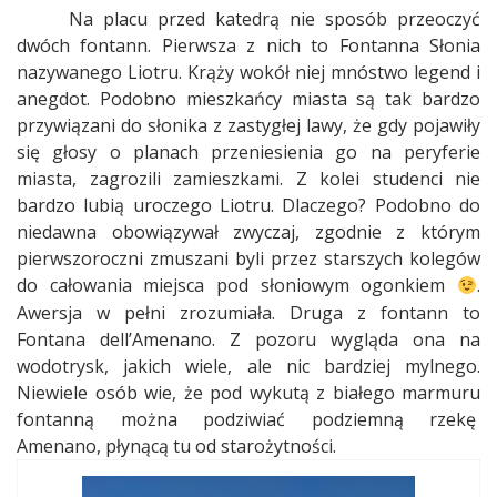
Na placu przed katedrą nie sposób przeoczyć
dwóch fontann. Pierwsza z nich to Fontanna Słonia
nazywanego Liotru. Krąży wokół niej mnóstwo legend i
anegdot. Podobno mieszkańcy miasta są tak bardzo
przywiązani do słonika z zastygłej lawy, że gdy pojawiły
się głosy o planach przeniesienia go na peryferie
miasta, zagrozili zamieszkami. Z kolei studenci nie
bardzo lubią uroczego Liotru. Dlaczego? Podobno do
niedawna obowiązywał zwyczaj, zgodnie z którym
pierwszoroczni zmuszani byli przez starszych kolegów
do całowania miejsca pod słoniowym ogonkiem
.
Awersja w pełni zrozumiała. Druga z fontann to
Fontana dell’Amenano. Z pozoru wygląda ona na
wodotrysk, jakich wiele, ale nic bardziej mylnego.
Niewiele osób wie, że pod wykutą z białego marmuru
fontanną można podziwiać podziemną rzekę
Amenano, płynącą tu od starożytności.