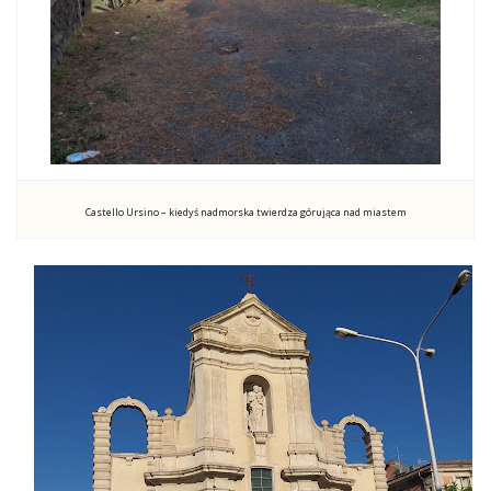
Castello Ursino – kiedyś nadmorska twierdza górująca nad miastem