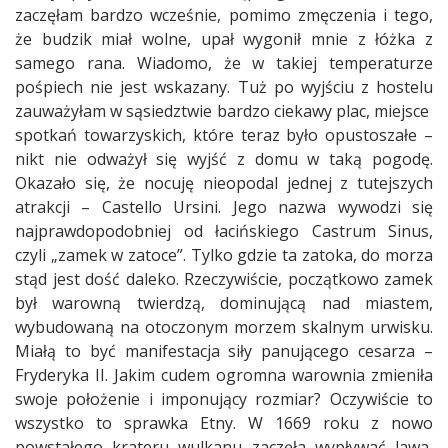
zaczęłam bardzo wcześnie, pomimo zmęczenia i tego,
że budzik miał wolne, upał wygonił mnie z łóżka z
samego rana. Wiadomo, że w takiej temperaturze
pośpiech nie jest wskazany. Tuż po wyjściu z hostelu
zauważyłam w sąsiedztwie bardzo ciekawy plac, miejsce
spotkań towarzyskich, które teraz było opustoszałe –
nikt nie odważył się wyjść z domu w taką pogodę.
Okazało się, że nocuję nieopodal jednej z tutejszych
atrakcji – Castello Ursini. Jego nazwa wywodzi się
najprawdopodobniej od łacińskiego Castrum Sinus,
czyli „zamek w zatoce”. Tylko gdzie ta zatoka, do morza
stąd jest dość daleko. Rzeczywiście, początkowo zamek
był warowną twierdzą, dominującą nad miastem,
wybudowaną na otoczonym morzem skalnym urwisku.
Miałą to być manifestacja siły panującego cesarza –
Fryderyka II. Jakim cudem ogromna warownia zmieniła
swoje położenie i imponujący rozmiar? Oczywiście to
wszystko to sprawka Etny. W 1669 roku z nowo
powstałego krateru wulkanu zaczęła wypływać lawa,