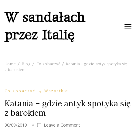
W sandałach
przez Italię
Home
Blog
Co zobaczyć
Katania – gdzie antyk spotyka się
z barokiem
Co zobaczyć
Wszystkie
Katania – gdzie antyk spotyka się
z barokiem
on
30/09/2019
Leave a Comment
Katania