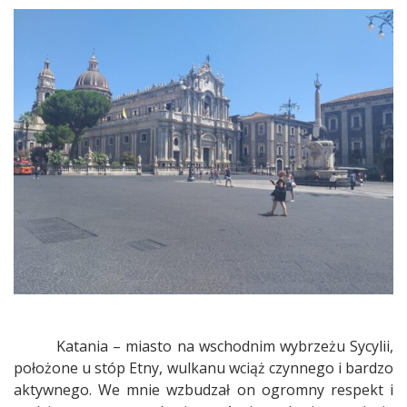
–
gdzie
antyk
spotyka
się
z
barokiem
Katania – miasto na wschodnim wybrzeżu Sycylii,
położone u stóp Etny, wulkanu wciąż czynnego i bardzo
aktywnego. We mnie wzbudzał on ogromny respekt i