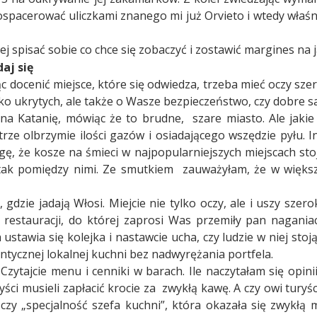
spacerować uliczkami znanego mi już Orvieto i wtedy właśn
ej spisać sobie co chce się zobaczyć i zostawić margines na 
aj się
ąc docenić miejsce, które się odwiedza, trzeba mieć oczy sze
ko ukrytych, ale także o Wasze bezpieczeństwo, czy dobre 
na Katanię, mówiąc że to brudne,
szare miasto. Ale jak
ze olbrzymie ilości gazów i osiadającego wszędzie pyłu. I
ę, że kosze na śmieci w najpopularniejszych miejscach stoj
 tak pomiędzy nimi. Ze smutkiem
zauważyłam, że w większ
 gdzie jadają Włosi. Miejcie nie tylko oczy, ale i uszy sze
estauracji, do której zaprosi Was przemiły pan naganiacz.
 ustawia się kolejka i nastawcie ucha, czy ludzie w niej st
entycznej lokalnej kuchni bez nadwyrężania portfela.
zytajcie menu i cenniki w barach. Ile naczytałam się opinii,
ści musieli zapłacić krocie za
zwykłą kawę. A czy owi tury
 czy „specjalność szefa kuchni”, która okazała się zwykłą 