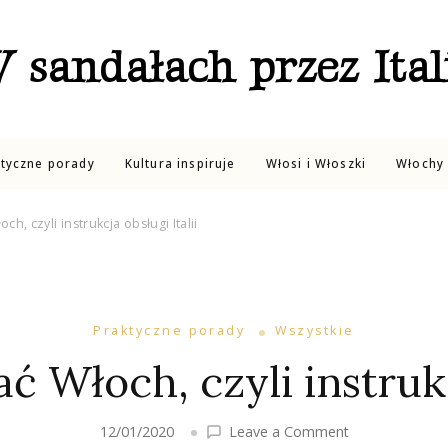
 sandałach przez Ital
ktyczne porady
Kultura inspiruje
Włosi i Włoszki
Włochy 
ch, czyli instrukcja obsługi Italii
Praktyczne porady
Wszystkie
ć Włoch, czyli instrukcj
on
12/01/2020
Leave a Comment