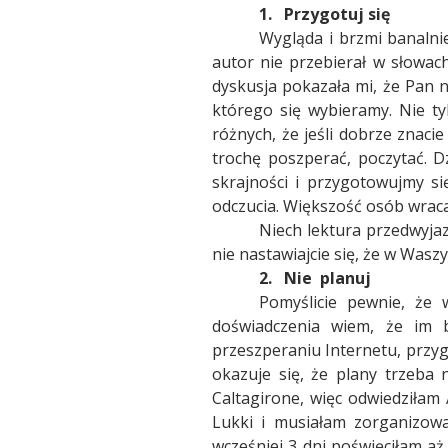
1.
Przygotuj się
Wygląda i brzmi banalni
autor nie przebierał w słowach
dyskusja pokazała mi, że Pan 
którego się wybieramy. Nie tyl
różnych, że jeśli dobrze znaci
trochę poszperać, poczytać. D
skrajności i przygotowujmy s
odczucia. Większość osób wraca
Niech lektura przedwyjaz
nie nastawiajcie się, że w Was
2.
Nie
planuj
Pomyślicie pewnie, że 
doświadczenia wiem, że im b
przeszperaniu Internetu, przy
okazuje się, że plany trzeba 
Caltagirone, więc odwiedziłam 
Lukki i musiałam zorganizowa
wcześniej 3 dni poświęciłam a