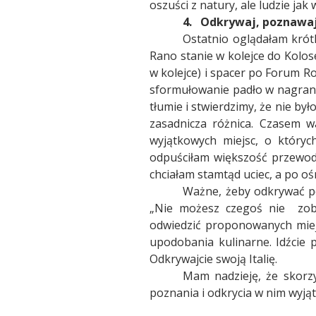
oszuści z natury, ale ludzie jak
4.
Odkrywaj, poznawaj,
Ostatnio oglądałam krót
Rano stanie w kolejce do Kolos
w kolejce) i spacer po Forum R
sformułowanie padło w nagraniu
tłumie i stwierdzimy, że nie był
zasadnicza różnica. Czasem w
wyjątkowych miejsc, o któryc
odpuściłam większość przewodn
chciałam stamtąd uciec, a po oś
Ważne, żeby odkrywać po 
„Nie możesz czegoś nie
zo
odwiedzić proponowanych miejs
upodobania kulinarne. Idźcie p
Odkrywajcie swoją Italię.
Mam nadzieję, że skorzys
poznania i odkrycia w nim wyjątk