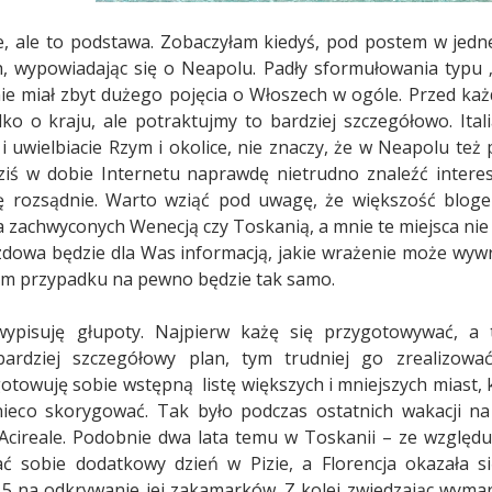
e, ale to podstawa. Zobaczyłam kiedyś, pod postem w jed
, wypowiadając się o Neapolu. Padły sformułowania typu „d
nie miał zbyt dużego pojęcia o Włoszech w ogóle. Przed ka
ko o kraju, ale potraktujmy to bardziej szczegółowo. Ital
e i uwielbiacie Rzym i okolice, nie znaczy, że w Neapolu te
ziś w dobie Internetu naprawdę nietrudno znaleźć intere
ię rozsądnie. Warto wziąć pod uwagę, że większość blog
 zachwyconych Wenecją czy Toskanią, a mnie te miejsca nie 
dowa będzie dla Was informacją, jakie wrażenie może wywrz
zym przypadku na pewno będzie tak samo.
wypisuję głupoty. Najpierw każę się przygotowywać, a 
ardziej szczegółowy plan, tym trudniej go zrealizow
gotowuję sobie wstępną
listę większych i mniejszych miast,
nieco skorygować. Tak było podczas ostatnich wakacji na 
Acireale. Podobnie dwa lata temu w Toskanii – ze względu 
ć sobie dodatkowy dzień w Pizie, a Florencja okazała si
ż 5 na odkrywanie jej zakamarków. Z kolei zwiedzając wyma