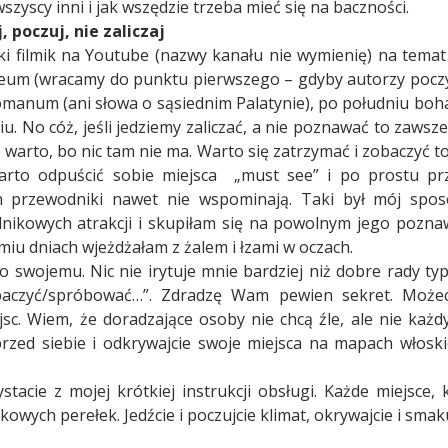
 wszyscy inni i jak wszędzie trzeba mieć się na baczności.
 poczuj, nie zaliczaj
ki filmik na Youtube (nazwy kanału nie wymienię) na tema
eum (wracamy do punktu pierwszego – gdyby autorzy poczyta
omanum (ani słowa o sąsiednim Palatynie), po południu bohat
. No cóż, jeśli jedziemy zaliczać, a nie poznawać to zawsze
o warto, bo nic tam nie ma. Warto się zatrzymać i zobaczyć t
arto odpuścić sobie miejsca
„must see” i po prostu pr
h przewodniki nawet nie wspominają. Taki był mój spos
ikowych atrakcji i skupiłam się na powolnym jego poznawan
miu dniach wjeżdżałam z żalem i łzami w oczach.
swojemu. Nic nie irytuje mnie bardziej niż dobre rady typ
baczyć/spróbować…”. Zdradzę Wam pewien sekret. Może
c. Wiem, że doradzające osoby nie chcą źle, ale nie każd
rzed siebie i odkrywajcie swoje miejsca na mapach włoskic
tacie z mojej krótkiej instrukcji obsługi. Każde miejsce, 
owych perełek. Jedźcie i poczujcie klimat, okrywajcie i smakuj