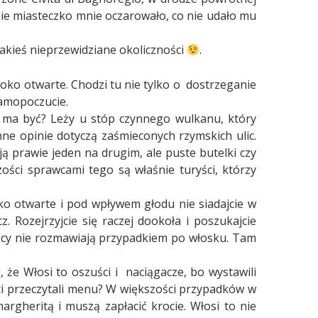
ie miasteczko mnie oczarowało, co nie udało mu
jakieś nieprzewidziane okoliczności
.
roko otwarte. Chodzi tu nie tylko o
dostrzeganie
samopoczucie.
ie ma być? Leży u stóp czynnego wulkanu, który
nne opinie dotyczą zaśmieconych rzymskich ulic.
ą prawie jeden na drugim, ale puste butelki czy
ości sprawcami tego są właśnie turyści, którzy
roko otwarte i pod wpływem głodu nie siadajcie w
 Rozejrzyjcie się raczej dookoła i poszukajcie
ojący nie rozmawiają przypadkiem po włosku. Tam
 że Włosi to oszuści i
naciągacze, bo wystawili
ści przeczytali menu? W większości przypadków w
margheritą i muszą zapłacić krocie. Włosi to nie