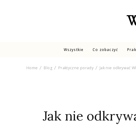
W
Wszystkie
Co zobaczyć
Pra
Home
Blog
Praktyczne porady
Jak nie odkrywać Wło
Jak nie odkrywa