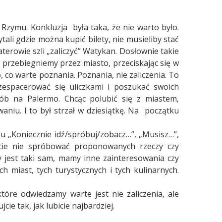
t Rzymu. Konkluzja
była taka, że nie warto było.
li gdzie można kupić bilety, nie musieliby stać
erowie szli „zaliczyć” Watykan. Dosłownie takie
 przebiegniemy przez miasto, przeciskając się w
o, co warte poznania. Poznania, nie zaliczenia. To
zespacerować się uliczkami i poszukać swoich
ób na Palermo. Chcąc polubić się z miastem,
iu. I to był strzał w dziesiątkę. Na
początku
u „Koniecznie idź/spróbuj/zobacz…”, „Musisz…”,
cie nie spróbować proponowanych rzeczy czy
y jest taki sam, mamy inne zainteresowania czy
h miast, tych turystycznych i tych kulinarnych.
które odwiedzamy warte jest nie zaliczenia, ale
cie tak, jak lubicie najbardziej.