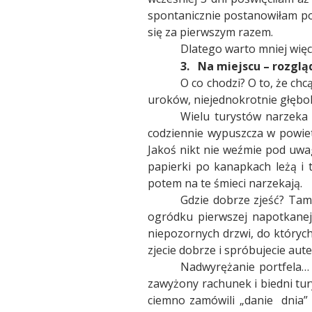
spontanicznie postanowiłam po
się za pierwszym razem.
Dlatego warto mniej więc
3.
Na miejscu – rozgląd
O co chodzi? O to, że chc
uroków, niejednokrotnie głębo
Wielu turystów narzeka 
codziennie wypuszcza w powietr
Jakoś nikt nie weźmie pod uwag
papierki po kanapkach leżą i
potem na te śmieci narzekają.
Gdzie dobrze zjeść? Tam,
ogródku pierwszej napotkanej r
niepozornych drzwi, do których
zjecie dobrze i spróbujecie aut
Nadwyrężanie portfela… C
zawyżony rachunek i biedni tury
ciemno zamówili „danie
dnia”