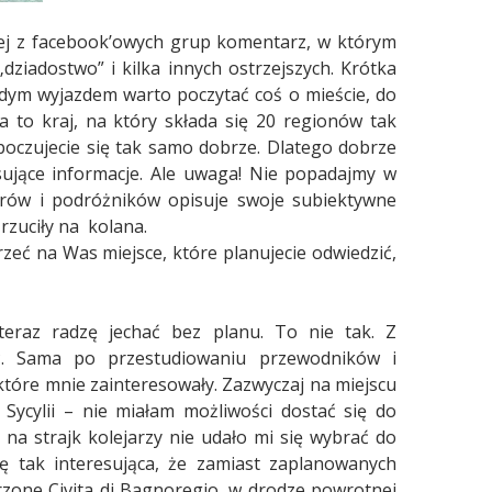
nej z facebook’owych grup komentarz, w którym
ziadostwo” i kilka innych ostrzejszych. Krótka
żdym wyjazdem warto poczytać coś o mieście, do
ia to kraj, na który składa się 20 regionów tak
ż poczujecie się tak samo dobrze. Dlatego dobrze
sujące informacje. Ale uwaga! Nie popadajmy w
erów i podróżników opisuje swoje subiektywne
rzuciły na
kolana.
eć na Was miejsce, które planujecie odwiedzić,
teraz radzę jechać bez planu. To nie tak. Z
ać. Sama po przestudiowaniu przewodników i
 które mnie zainteresowały. Zazwyczaj na miejscu
Sycylii – nie miałam możliwości dostać się do
na strajk kolejarzy nie udało mi się wybrać do
ę tak interesująca, że zamiast zaplanowanych
rzone Civita di Bagnoregio, w drodze powrotnej