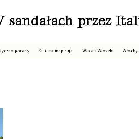
 sandałach przez Ital
ktyczne porady
Kultura inspiruje
Włosi i Włoszki
Włochy 