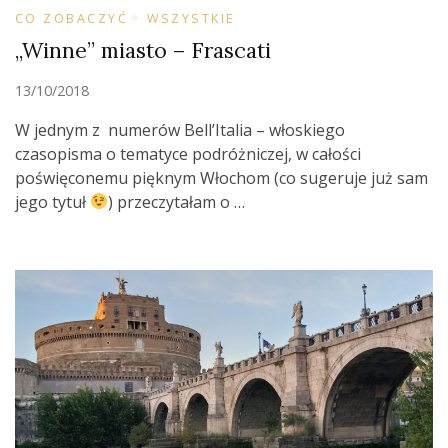
CO ZOBACZYĆ
WSZYSTKIE
„Winne” miasto – Frascati
13/10/2018
W jednym z numerów Bell’Italia – włoskiego
czasopisma o tematyce podróżniczej, w całości
poświęconemu pięknym Włochom (co sugeruje już sam
jego tytuł
) przeczytałam o …