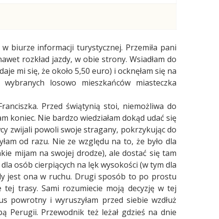
w biurze informacji turystycznej. Przemiła pani
 nawet rozkład jazdy, w obie strony. Wsiadłam do
daje mi się, że około 5,50 euro) i ocknęłam się na
u wybranych losowo mieszkańców miasteczka
Franciszka. Przed świątynią stoi, niemożliwa do
am koniec. Nie bardzo wiedziałam dokąd udać się
cy zwijali powoli swoje stragany, pokrzykując do
yłam od razu. Nie ze względu na to, że było dla
kie mijam na swojej drodze), ale dostać się tam
 dla osób cierpiących na lęk wysokości (w tym dla
gdy jest ona w ruchu. Drugi sposób to po prostu
 tej trasy. Sami rozumiecie moją decyzję w tej
us powrotny i wyruszyłam przed siebie wzdłuż
 Perugii. Przewodnik też leżał gdzieś na dnie