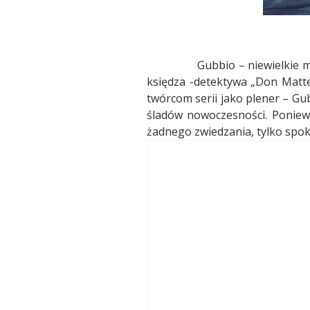
Gubbio – niewielkie 
księdza -detektywa „Don Matteo”
twórcom serii jako plener – Gub
śladów nowoczesności. Poniewa
żadnego zwiedzania, tylko spo