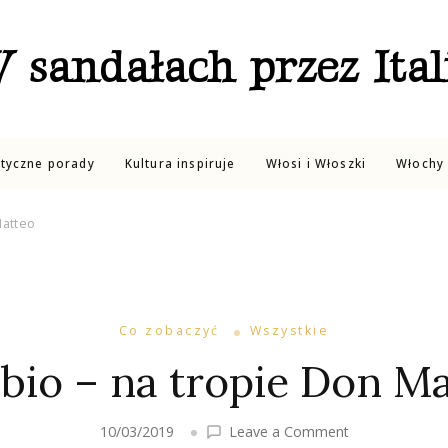
 sandałach przez Ital
ktyczne porady
Kultura inspiruje
Włosi i Włoszki
Włochy 
Matteo
Co zobaczyć
Wszystkie
io – na tropie Don M
on
10/03/2019
Leave a Comment