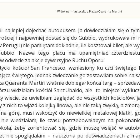
Widok na miasteczko z Piazza Quaranta Martiri
 najlepiej dojechać autobusem. Ja dowiedziałam się o tym 
jprościej i najpewniej dostać się do Gubbio, wydrukowała mi
Perugii (nie pamiętam dokładnie, ile kosztował bilet, ale wy
Gubbio. Nazwa tego placu ma upamiętniać czterdziest
 w odwecie za akcje dywersyjne Ruchu Oporu.
tycki kościół San Francesco, wzniesiony ku czci świętego 
jąca świętego. Jednak zwiedzanie go zostawiłam sobie na s
zza Quaranta Martiri właśnie dobiegał końca targ – sprzedaw
rzu widziałam kościół Sant’Ubaldo, ale
to miejsce wyklucz
y wiecie, że uwielbiam zaglądać do wszystkich kościołów, ja
 nich to wjazd kolejką linową, ale nie taką zwykłą, a zmorą
 na górę, musi wskoczyć do niewielkiej metalowej klatki, 
e nie wiedziałam, ile czasu potrzebowałabym na pokonanie
okoła, żeby zorientować się, gdzie muszę wsiąść w autob
et nie spoglądałam – nauczona po doświadczeniach z mapą