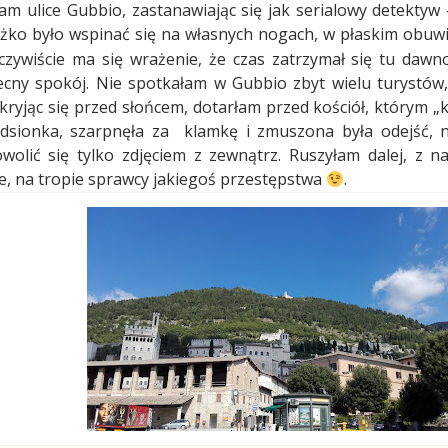
am ulice Gubbio, zastanawiając się jak serialowy detektyw
żko było wspinać się na własnych nogach, w płaskim obuwi
czywiście ma się wrażenie, że czas
zatrzymał się tu dawn
ny spokój. Nie spotkałam w Gubbio zbyt wielu turystów, p
 kryjąc się przed słońcem, dotarłam przed kościół, którym „k
dsionka, szarpnęła za
klamkę i zmuszona była odejść, 
olić się tylko zdjęciem z zewnątrz. Ruszyłam dalej, z na
e, na tropie sprawcy jakiegoś przestępstwa
.