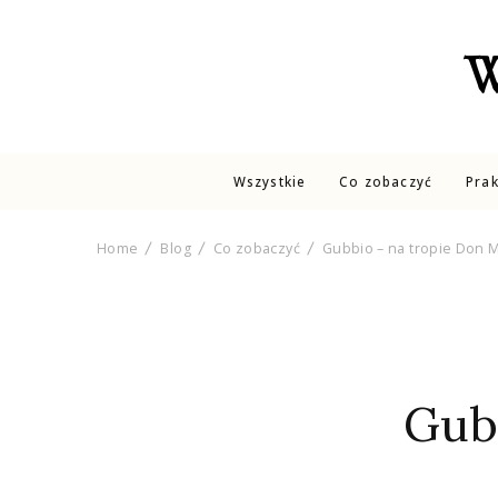
W
Wszystkie
Co zobaczyć
Pra
Home
Blog
Co zobaczyć
Gubbio – na tropie Don 
Gubb