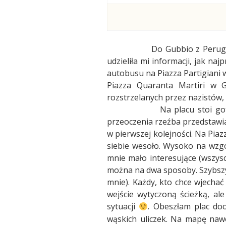
Do Gubbio z Perugii
udzieliła mi informacji, jak na
autobusu na Piazza Partigiani w 
Piazza Quaranta Martiri w 
rozstrzelanych przez nazistów,
Na placu stoi go
przeoczenia rzeźba przedstawia
w pierwszej kolejności. Na Pia
siebie wesoło. Wysoko na wzgó
mnie mało interesujące (wszysc
można na dwa sposoby. Szybszy z
mnie). Każdy, kto chce wjechać
wejście wytyczoną ścieżką, al
sytuacji
. Obeszłam plac do
wąskich uliczek. Na mapę naw