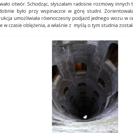
dawało otwór. Schodząc, słyszałam radosne rozmowy innych 
dobnie było przy wspinaczce w górę studni. Zorientował
trukcja umożliwiała równoczesny podjazd jednego wozu w ce
e w czasie oblężenia, a właśnie z
myślą o tym studnia zosta