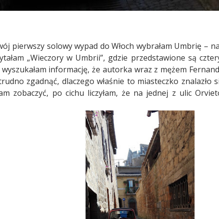
swój pierwszy solowy wypad
do Włoch wybrałam Umbrię – nac
tałam „Wieczory w Umbrii”, gdzie przedstawione są czter
e wyszukałam informację, że autorka wraz z mężem Fernando
rudno zgadnąć, dlaczego właśnie to miasteczko znalazło się 
am zobaczyć, po cichu liczyłam, że na jednej z ulic Orv