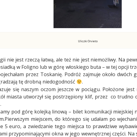
Uliczki Orvieto
gii nie jest rzeczą łatwą, ale też nie jest niemożliwy. Na p
siadką w Foligno lub w górę włoskiego buta – w tej opcji trz
pojechałam przez Toskanię. Podróż zajmuje około dwóch go
radzają tę drobną niedogodność
.
azuje się naszym oczom jeszcze w pociągu. Położone jes
ół miasta utworzył się postrzępiony klif, przez
co trudno o
.
my pod górę kolejką linową – bilet komunikacji miejskiej 
m.
Pierwszym miejscem, do którego się udałam po wjechaniu
je 5 euro, a zwiedzanie tego miejsca to prawdziwe wybawie
ami przypominającymi okna w jego wewnętrznej części. Na 