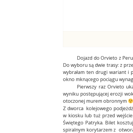
Dojazd do Orvieto z Peru
Do wyboru są dwie trasy: z prze
wybrałam ten drugi wariant i 
okno mknącego pociągu wynag
Pierwszy raz Orvieto uk
wyniku postępującej erozji wok
otoczonej murem obronnym
Z dworca
kolejowego podjeżdża
w kiosku lub tuż przed wejście
Świętego Patryka. Bilet kosztu
spiralnym korytarzem z
otwor