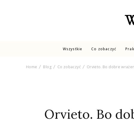
W
Wszystkie
Co zobaczyć
Pra
Home
Blog
Co zobaczyć
Orvieto. Bo dobre wrażen
Orvieto. Bo do