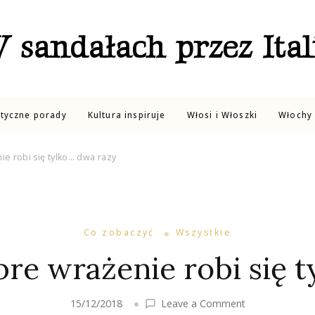
 sandałach przez Ital
ktyczne porady
Kultura inspiruje
Włosi i Włoszki
Włochy 
ie robi się tylko… dwa razy
Co zobaczyć
Wszystkie
bre wrażenie robi się 
on
15/12/2018
Leave a Comment