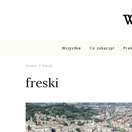
W
Wszystkie
Co zobaczyć
Pra
Home
freski
freski