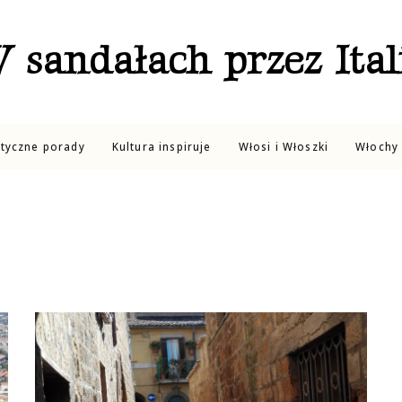
 sandałach przez Ital
ktyczne porady
Kultura inspiruje
Włosi i Włoszki
Włochy 