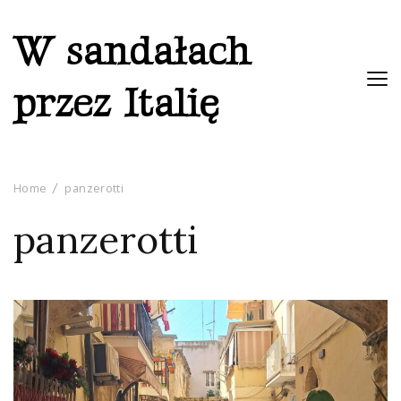
W sandałach
przez Italię
Home
panzerotti
panzerotti