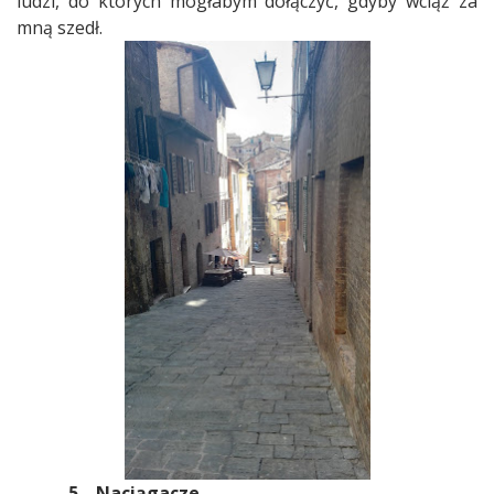
ludzi, do których mogłabym dołączyć, gdyby wciąż za
mną szedł.
5.
Naciągacze