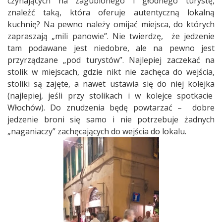
czyhających na zagubionego i głodnego turystę,
znaleźć taką, która oferuje autentyczną lokalną
kuchnię? Na pewno należy omijać miejsca, do których
zapraszają „mili panowie”. Nie twierdzę,
że jedzenie
tam podawane jest niedobre, ale na pewno jest
przyrządzane „pod turystów”. Najlepiej zaczekać na
stolik w miejscach, gdzie nikt nie zachęca do wejścia,
stoliki są zajęte, a nawet ustawia się do niej kolejka
(najlepiej, jeśli przy stolikach i w kolejce spotkacie
Włochów). Do znudzenia będę powtarzać –
dobre
jedzenie broni się samo i nie potrzebuje żadnych
„naganiaczy” zachęcających do wejścia do lokalu.