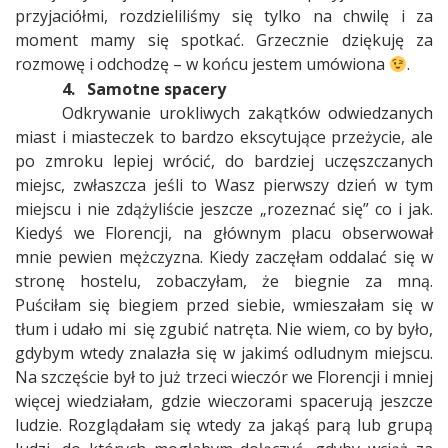
przyjaciółmi, rozdzieliliśmy się tylko na chwilę i za
moment mamy się spotkać. Grzecznie dziękuję za
rozmowę i odchodzę – w końcu jestem umówiona
.
4.
Samotne spacery
Odkrywanie urokliwych zakątków odwiedzanych
miast i miasteczek to bardzo ekscytujące przeżycie, ale
po zmroku lepiej wrócić, do bardziej uczęszczanych
miejsc, zwłaszcza jeśli to Wasz pierwszy dzień w tym
miejscu i nie zdążyliście jeszcze „rozeznać się” co i jak.
Kiedyś we Florencji, na głównym placu obserwował
mnie pewien mężczyzna. Kiedy zaczęłam oddalać się w
stronę hostelu, zobaczyłam, że biegnie za mną.
Puściłam się biegiem przed siebie, wmieszałam się w
tłum i udało mi
się zgubić natręta. Nie wiem, co by było,
gdybym wtedy znalazła się w jakimś odludnym miejscu.
Na szczęście był to już trzeci wieczór we Florencji i mniej
więcej wiedziałam, gdzie wieczorami spacerują jeszcze
ludzie. Rozglądałam się wtedy za jakąś parą lub grupą