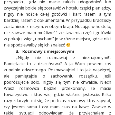
przypadku, gdy nie macie takich udogodnień lub
zwyczajnie boicie się zostawić w hotelu części pieniędzy,
nigdy nie noście całej gotówki i kart razem, a tym
bardziej razem z dokumentami. W przypadku kradzieży
zostaniecie z niczym, w obcym kraju. Nocując w hostelu,
nie zawsze mam możliwość zostawienia części gotówki
w pokoju, więc „upycham” je w różne miejsca, gdzie nikt
nie spodziewałby się ich znaleźć
.
3.
Rozmowy z miejscowymi
„Nigdy nie rozmawiaj z nieznajomymi!”.
Pamiętacie to z dzieciństwa? A ja Wam powiem coś
zupełnie odwrotnego. Rozmawiajcie! I to jak najwięcej,
ale pamiętajcie o zachowaniu rozsądku. Jeśli
podróżujecie solo, nigdy się tym nie chwalcie. Niech
Wasz rozmówca będzie przekonany, że macie
towarzystwo i ktoś wie, gdzie właśnie jesteście. Kilka
razy zdarzyło mi się, że podczas rozmowy ktoś zapytał,
czy jestem sama i czy mam czas na kawę. Zawsze w
takiej sytuacji odpowiadam, że przyjechałam z