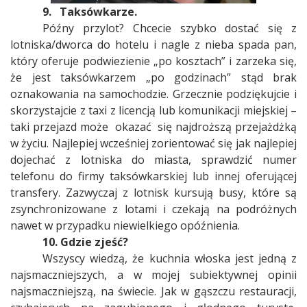
9.
Taksówkarze.
Późny przylot? Chcecie szybko dostać się z
lotniska/dworca do hotelu i nagle z nieba spada pan,
który oferuje podwiezienie „po kosztach” i zarzeka się,
że jest taksówkarzem „po godzinach” stąd brak
oznakowania na samochodzie. Grzecznie podziękujcie i
skorzystajcie z taxi z licencją lub komunikacji miejskiej –
taki przejazd może
okazać
się najdroższą przejażdżką
w życiu. Najlepiej wcześniej zorientować się jak najlepiej
dojechać z lotniska do miasta, sprawdzić numer
telefonu do firmy taksówkarskiej lub innej oferującej
transfery. Zazwyczaj z lotnisk kursują busy, które są
zsynchronizowane z lotami i czekają na podróżnych
nawet w przypadku niewielkiego opóźnienia.
10.
Gdzie zjeść?
Wszyscy wiedzą, że kuchnia włoska jest jedną z
najsmaczniejszych, a w mojej subiektywnej opinii
najsmaczniejszą, na świecie. Jak w gąszczu restauracji,