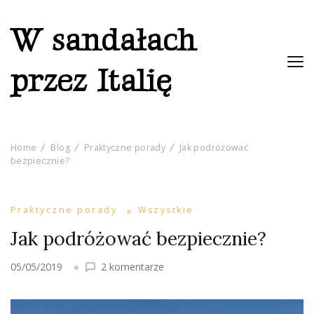
W sandałach
przez Italię
Home
Blog
Praktyczne porady
Jak podróżować
bezpiecznie?
Praktyczne porady
Wszystkie
Jak podróżować bezpiecznie?
do
05/05/2019
2 komentarze
Jak
podróżować
bezpiecznie?