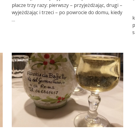
płacze trzy razy: pierwszy – przyjeżdżając, drugi –
wyjeżdżając i trzeci – po powrocie do domu, kiedy
k
…
p
s