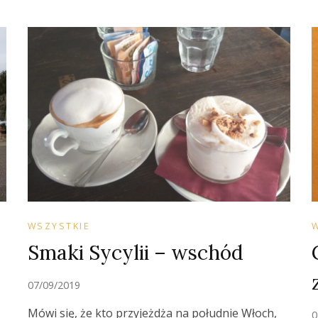
WSZYSTKIE
Smaki Sycylii – wschód
07/09/2019
z
Mówi się, że kto przyjeżdża na południe Włoch,
0