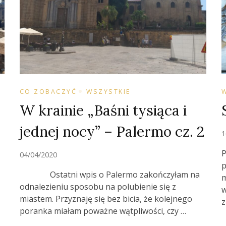
CO ZOBACZYĆ
WSZYSTKIE
W krainie „Baśni tysiąca i
jednej nocy” – Palermo cz. 2
1
P
04/04/2020
p
Ostatni wpis o Palermo zakończyłam na
m
odnalezieniu sposobu na polubienie się z
w
miastem. Przyznaję się bez bicia, że kolejnego
z
poranka miałam poważne wątpliwości, czy …