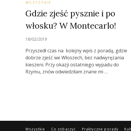
WSZYSTKIE
Gdzie zjeść pysznie i po
włosku? W Montecarlo!
18/02/2019
Przyszedł czas na kolejny wpis z poradą, gdzie
dobrze zjeść we Włoszech, bez nadwyrężania
kieszeni. Przy okazji ostatniego wypadu do
Rzymu, znów odwiedziłam znane mi …
Wszystkie
Co zobaczyć
Praktyczne porady
Kul