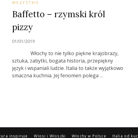
WSZYSTKIE
Baffetto – rzymski król
pizzy
01/01/2019
Włochy to nie tylko piękne krajobrazy,
sztuka, zabytki, bogata historia, przepiękny
język i wspaniali ludzie. Italia to także wyjątkowo
smaczna kuchnia. Jej fenomen polega …
tura inspiruje
Włosi i Włoszki
Włochy w Polsce
Italia od ku