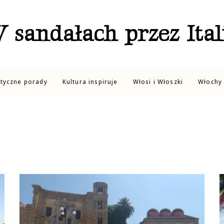
 sandałach przez Ital
ktyczne porady
Kultura inspiruje
Włosi i Włoszki
Włochy 