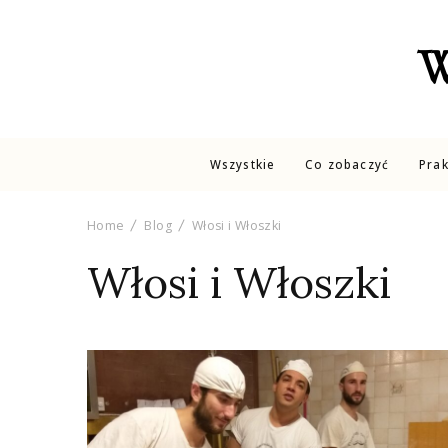
W
Wszystkie
Co zobaczyć
Pra
Home
Blog
Włosi i Włoszki
Włosi i Włoszki