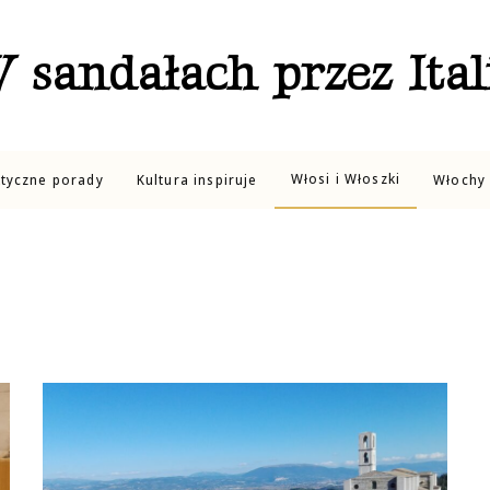
 sandałach przez Ital
Włosi i Włoszki
ktyczne porady
Kultura inspiruje
Włochy 