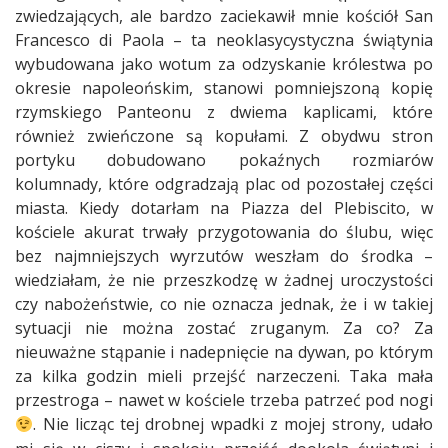
zwiedzających, ale bardzo zaciekawił mnie kościół San
Francesco di Paola – ta neoklasycystyczna świątynia
wybudowana jako wotum za odzyskanie królestwa po
okresie napoleońskim, stanowi pomniejszoną kopię
rzymskiego Panteonu z dwiema kaplicami, które
również zwieńczone są kopułami. Z obydwu stron
portyku dobudowano pokaźnych rozmiarów
kolumnady, które odgradzają plac od pozostałej części
miasta. Kiedy dotarłam na Piazza del Plebiscito, w
kościele akurat trwały przygotowania do ślubu, więc
bez najmniejszych wyrzutów weszłam do środka –
wiedziałam, że nie przeszkodzę w żadnej uroczystości
czy nabożeństwie, co nie oznacza jednak, że i w takiej
sytuacji nie można zostać zruganym. Za co? Za
nieuważne stąpanie i nadepnięcie na dywan, po którym
za kilka godzin mieli przejść narzeczeni. Taka mała
przestroga – nawet w kościele trzeba patrzeć pod nogi
. Nie licząc tej drobnej wpadki z mojej strony, udało