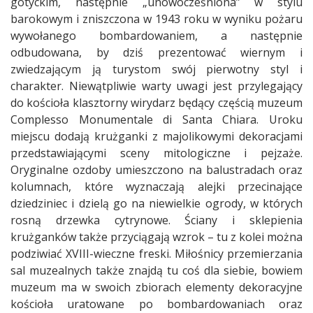
gotyckim, następnie „unowocześniona” w stylu
barokowym i zniszczona w 1943 roku w wyniku pożaru
wywołanego bombardowaniem, a następnie
odbudowana, by dziś prezentować wiernym i
zwiedzającym ją turystom swój pierwotny styl i
charakter. Niewątpliwie warty uwagi jest przylegający
do kościoła klasztorny wirydarz będący częścią muzeum
Complesso Monumentale di Santa Chiara. Uroku
miejscu dodają krużganki z majolikowymi dekoracjami
przedstawiającymi sceny mitologiczne i pejzaże.
Oryginalne ozdoby umieszczono na balustradach oraz
kolumnach, które wyznaczają alejki przecinające
dziedziniec i dzielą go na niewielkie ogrody, w których
rosną drzewka cytrynowe. Ściany i sklepienia
krużganków także przyciągają wzrok – tu z kolei można
podziwiać XVIII-wieczne freski. Miłośnicy przemierzania
sal muzealnych także znajdą tu coś dla siebie, bowiem
muzeum ma w swoich zbiorach elementy dekoracyjne
kościoła uratowane po bombardowaniach oraz