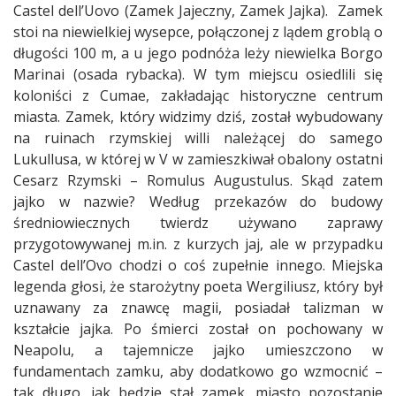
Castel dell’Uovo (Zamek Jajeczny, Zamek Jajka).
Zamek
stoi na niewielkiej wysepce, połączonej z lądem groblą o
długości 100 m, a u jego podnóża leży niewielka Borgo
Marinai (osada rybacka). W tym miejscu osiedlili się
koloniści z Cumae, zakładając historyczne centrum
miasta. Zamek, który widzimy dziś, został wybudowany
na ruinach rzymskiej willi należącej do samego
Lukullusa, w której w V w zamieszkiwał obalony ostatni
Cesarz Rzymski – Romulus Augustulus. Skąd zatem
jajko w nazwie? Według przekazów do budowy
średniowiecznych twierdz używano zaprawy
przygotowywanej m.in. z kurzych jaj, ale w przypadku
Castel dell’Ovo chodzi o coś zupełnie innego. Miejska
legenda głosi, że starożytny poeta Wergiliusz, który był
uznawany za znawcę magii, posiadał talizman w
kształcie jajka. Po śmierci został on pochowany w
Neapolu, a tajemnicze jajko umieszczono w
fundamentach zamku, aby dodatkowo go wzmocnić –
tak długo, jak będzie stał zamek, miasto pozostanie