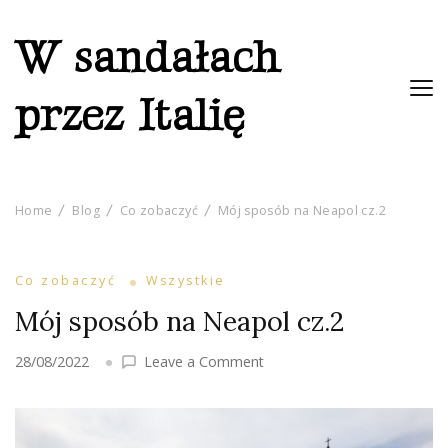
W sandałach
przez Italię
Home
Blog
Co zobaczyć
Mój sposób na Neapol cz.2
Co zobaczyć
Wszystkie
Mój sposób na Neapol cz.2
on
28/08/2022
Leave a Comment
Mój
sposób
na