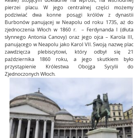
Reale) stojącym dokładnie na wprost, na wschodniej
pierzei placu. W jego centralnej części możemy
podziwiać dwa konne posągi królów z dynastii
Burbonów panującej w Neapolu od roku 1735, aż do
zjednoczenia Włoch w 1860 r.
– Ferdynanda I (dłuta
słynnego Antonia Canovy) oraz jego ojca – Karola III,
panującego w Neapolu jako Karol VII. Swoją nazwę plac
zawdzięcza plebiscytowi, który odbył się 21
października 1860 roku, a jego skutkiem było
przystąpienie Królestwa Obojga Sycylii do
Zjednoczonych Włoch.