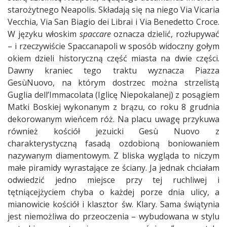
starożytnego Neapolis. Składają się na niego Via Vicaria
Vecchia, Via San Biagio dei Librai i Via Benedetto Croce.
W języku włoskim
spaccare
oznacza dzielić, rozłupywać
– i rzeczywiście Spaccanapoli w sposób widoczny gołym
okiem dzieli historyczną część miasta na dwie części.
Dawny kraniec tego traktu wyznacza Piazza
Ges
ù
Nuovo, na którym dostrzec można strzelistą
Guglia dell’Immacolata
(Iglicę Niepokalanej) z posągiem
Matki Boskiej wykonanym z brązu, co roku 8 grudnia
dekorowanym wieńcem róż. Na placu uwagę przykuwa
również kościół jezuicki Ges
ù
Nuovo z
charakterystyczną fasadą ozdobioną boniowaniem
nazywanym diamentowym. Z bliska wygląda to niczym
małe piramidy wyrastające ze ściany. Ja jednak chciałam
odwiedzić jedno miejsce przy tej ruchliwej i
tętniącejżyciem chyba o każdej porze dnia ulicy, a
mianowicie kościół i klasztor św. Klary. Sama świątynia
jest niemożliwa do przeoczenia – wybudowana w stylu