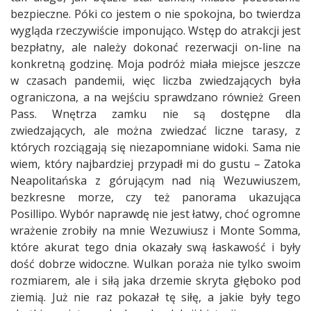
bezpieczne. Póki co jestem o nie spokojna, bo twierdza
wygląda rzeczywiście imponująco. Wstęp do atrakcji jest
bezpłatny, ale należy dokonać rezerwacji on-line na
konkretną godzinę. Moja podróż miała miejsce jeszcze
w czasach pandemii, więc liczba zwiedzających była
ograniczona, a na wejściu sprawdzano również Green
Pass. Wnętrza zamku nie są dostępne dla
zwiedzających, ale można zwiedzać liczne tarasy, z
których rozciągają się niezapomniane widoki. Sama nie
wiem, który najbardziej przypadł mi do gustu – Zatoka
Neapolitańska z górującym nad nią Wezuwiuszem,
bezkresne morze, czy też panorama ukazująca
Posillipo. Wybór naprawdę nie jest łatwy, choć ogromne
wrażenie zrobiły na mnie Wezuwiusz i Monte Somma,
które akurat tego dnia okazały swą łaskawość i były
dość dobrze widoczne. Wulkan poraża nie tylko swoim
rozmiarem, ale i siłą jaka drzemie skryta głęboko pod
ziemią. Już nie raz pokazał tę siłę, a jakie były tego