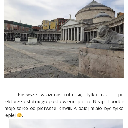
Neapol
cz.2
Pierwsze wrażenie robi się tylko raz – po
lekturze ostatniego postu wiecie już, że Neapol podbił
moje serce od pierwszej chwili. A dalej miało być tylko
lepiej
.