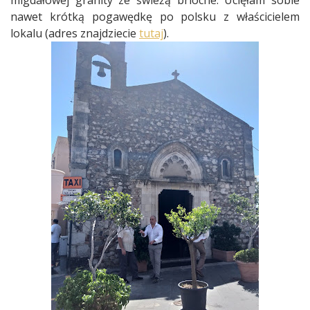
migdałowej granity ze świeżą brioche. Ucięłam sobie
nawet krótką pogawędkę po polsku z właścicielem
lokalu (adres znajdziecie
tutaj
).