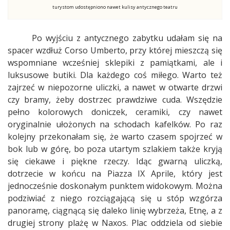
turystom udostępniono nawet kulisy antycznego teatru
Po wyjściu z antycznego zabytku udałam się na
spacer wzdłuż Corso Umberto, przy której mieszczą się
wspomniane wcześniej sklepiki z pamiątkami, ale i
luksusowe butiki. Dla każdego coś miłego. Warto też
zajrzeć w niepozorne uliczki, a nawet w otwarte drzwi
czy bramy, żeby dostrzec prawdziwe cuda. Wszędzie
pełno kolorowych doniczek, ceramiki, czy nawet
oryginalnie ułożonych na schodach kafelków. Po raz
kolejny przekonałam się, że warto czasem spojrzeć w
bok lub w górę, bo poza utartym szlakiem także kryją
się ciekawe i piękne rzeczy. Idąc gwarną uliczką,
dotrzecie w końcu na Piazza IX Aprile, który jest
jednocześnie doskonałym punktem widokowym. Można
podziwiać z niego rozciągającą się u stóp wzgórza
panoramę, ciągnącą się daleko linię wybrzeża, Etnę, a z
drugiej strony plażę w Naxos. Plac oddziela od siebie