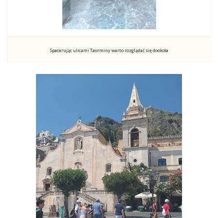
Spacerując ulicami Taorminy warto rozglądać się dookoła