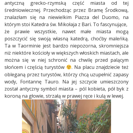
antyczną grecko-rzymską część miasta od tej
średniowiecznej. Przechodząc przez Bramę Środkową,
znalazłam się na niewielkim Piazza del Duomo, na
którym stoi Katedra św. Mikołaja z Bari. To fascynujące,
że prawie wszystkie, nawet małe miasta mogą
poszczycić się swoją własną katedrą, choćby maleńką.
Ta w Taorminie jest bardzo niepozorna, skromniejsza
niż niektóre kościoły w większych włoskich miastach, ale
można się w niej schronić na chwilę przed palącym
słońcem i częścią turystów
. Na placu znajdziecie też
obleganą przez turystów, którzy chcą uzupełnić zapasy
wody, Fontannę Tauro. Na jej szczycie umieszczony
został antyczny symbol miasta – pól kobieta, pół byk z
koroną na głowie, strzałą w prawej ręce i kulą w lewej.