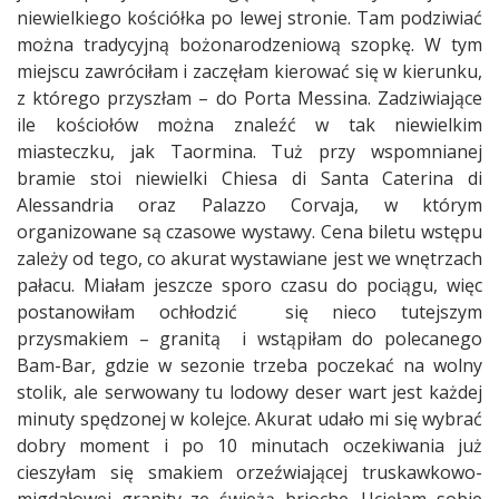
niewielkiego kościółka po lewej stronie. Tam podziwiać
można tradycyjną bożonarodzeniową szopkę. W tym
miejscu zawróciłam i zaczęłam kierować się w kierunku,
z którego przyszłam – do Porta Messina. Zadziwiające
ile kościołów można znaleźć w tak niewielkim
miasteczku, jak Taormina. Tuż przy wspomnianej
bramie stoi niewielki Chiesa di Santa Caterina di
Alessandria oraz Palazzo Corvaja, w którym
organizowane są czasowe wystawy. Cena biletu wstępu
zależy od tego, co akurat wystawiane jest we wnętrzach
pałacu. Miałam jeszcze sporo czasu do pociągu, więc
postanowiłam ochłodzić
się nieco tutejszym
przysmakiem – granitą
i wstąpiłam do polecanego
Bam-Bar, gdzie w sezonie trzeba poczekać na wolny
stolik, ale serwowany tu lodowy deser wart jest każdej
minuty spędzonej w kolejce. Akurat udało mi się wybrać
dobry moment i po 10 minutach oczekiwania już
cieszyłam się smakiem orzeźwiającej truskawkowo-