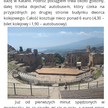
bazę w Katanii. Podróż pociągiem trwa około godziny,
dalej trzeba dojechać autobusem, który czeka na
przyjezdnych po drugiej stronie budynku dworca
kolejowego. Całość kosztuje nieco ponad 6 euro (4,30 –
bilet kolejowy i 1,90 – autobusowy).
Już od pierwszych minut spędzonych w
miasteczku, to co rzuciło mi się w oczy, a nawet nieco