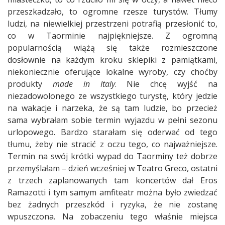
przeszkadzało, to ogromne rzesze turystów. Tłumy
ludzi, na niewielkiej przestrzeni potrafią przesłonić to,
co w Taorminie najpiękniejsze. Z ogromną
popularnością wiążą się także rozmieszczone
dosłownie na każdym kroku sklepiki z pamiątkami,
niekoniecznie oferujące lokalne wyroby, czy choćby
produkty
made in Italy
. Nie chcę wyjść na
niezadowolonego ze wszystkiego turystę, który jedzie
na wakacje i narzeka, że są tam ludzie, bo przecież
sama wybrałam sobie termin wyjazdu w pełni sezonu
urlopowego. Bardzo starałam się oderwać od tego
tłumu, żeby nie stracić z oczu tego, co najważniejsze.
Termin na swój krótki wypad do Taorminy też dobrze
przemyślałam – dzień wcześniej w Teatro Greco, ostatni
z trzech zaplanowanych tam koncertów dał Eros
Ramazotti i tym samym amfiteatr można było zwiedzać
bez żadnych przeszkód i ryzyka, że nie zostanę
wpuszczona. Na zobaczeniu tego właśnie miejsca