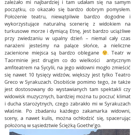
zależało mi najbardziej i tam udałam się na samym
początku, co okazało się bardzo dobrym pomysłem.
Położenie teatru, niewątpliwie bardzo dogodne i
wykorzystujące naturalną scenerię z widokiem na
turkusowe morze i dymiącą Etnę, jest bardzo uciążliwe
przy zwiedzaniu w upalny dzień – niemal cały czas
narażeni jesteśmy na palące słońce, a nieliczne
zacienione miejsca są bardzo oblegane
. Teatr w
Taorminie jest drugim co do wielkości
antycznym
amfiteatrem na Sycylii, na jego widowni mogło zmieścić
się nawet 10 tysięcy widzów, większy jest tylko Teatro
Greco w Syrakuzach. Osobiście pomimo tego, że także
jest dostosowany do wystawianych tam spektakli czy
widowisk muzycznych, bardziej można tu poczuć klimat
i ducha starożytnych, czego zabrakło mi w Syrakuzach
właśnie. Po zbadaniu każdego zakamarka widowni,
sceny, a nawet kulis, można ochłodzić się, spacerując
położoną w sąsiedztwie Ściężką Goethe’go.