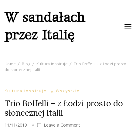
W sandałach
przez Italię
Home
Blog
Kultura inspiruje
Trio Boffelli – z Łodzi prosto
do słonecznej Italii
Kultura inspiruje
Wszystkie
Trio Boffelli – z Łodzi prosto do
słonecznej Italii
on
11/11/2019
Leave a Comment
Trio