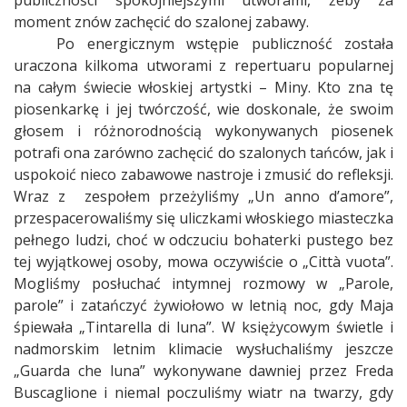
publiczności spokojniejszymi utworami, żeby za
moment znów zachęcić do szalonej zabawy.
Po energicznym wstępie publiczność została
uraczona kilkoma utworami z repertuaru popularnej
na całym świecie włoskiej artystki – Miny. Kto zna tę
piosenkarkę i jej twórczość, wie doskonale, że swoim
głosem i różnorodnością wykonywanych piosenek
potrafi ona zarówno zachęcić do szalonych tańców, jak i
uspokoić nieco zabawowe nastroje i zmusić do refleksji.
Wraz z
zespołem przeżyliśmy „Un anno d’amore”,
przespacerowaliśmy się uliczkami włoskiego miasteczka
pełnego ludzi, choć w odczuciu bohaterki pustego bez
tej wyjątkowej osoby, mowa oczywiście o „Citt
à
vuota”.
Mogliśmy posłuchać intymnej rozmowy w „Parole,
parole” i zatańczyć żywiołowo w letnią noc, gdy Maja
śpiewała „Tintarella di luna”. W księżycowym świetle i
nadmorskim letnim klimacie wysłuchaliśmy jeszcze
„Guarda che luna” wykonywane dawniej przez Freda
Buscaglione i niemal poczuliśmy wiatr na twarzy, gdy