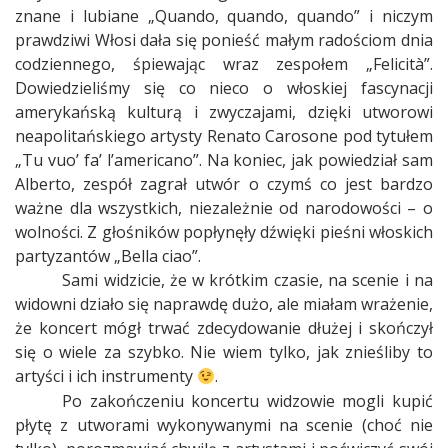
znane i lubiane „Quando, quando, quando” i niczym
prawdziwi Włosi dała się ponieść małym radościom dnia
codziennego, śpiewając wraz zespołem „Felicit
à
”.
Dowiedzieliśmy się co nieco o włoskiej fascynacji
amerykańską kulturą i zwyczajami, dzięki utworowi
neapolitańskiego artysty Renato Carosone pod tytułem
„Tu vuo’ fa’ l’americano”. Na koniec, jak powiedział sam
Alberto, zespół zagrał utwór o czymś co jest bardzo
ważne dla wszystkich, niezależnie od narodowości – o
wolności. Z głośników popłynęły dźwięki pieśni włoskich
partyzantów „Bella ciao”.
Sami widzicie, że w krótkim czasie, na scenie i na
widowni działo się naprawdę dużo, ale miałam wrażenie,
że koncert mógł trwać zdecydowanie dłużej i skończył
się o wiele za szybko. Nie wiem tylko, jak znieśliby to
artyści i ich instrumenty
.
Po zakończeniu koncertu widzowie mogli kupić
płytę z utworami wykonywanymi na scenie (choć nie