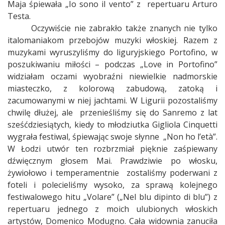
Maja śpiewała „Io sono il vento” z
repertuaru Arturo
Testa.
Oczywiście nie zabrakło także znanych nie tylko
italomaniakom przebojów muzyki włoskiej. Razem z
muzykami wyruszyliśmy do liguryjskiego Portofino, w
poszukiwaniu miłości – podczas „Love in Portofino”
widziałam oczami wyobraźni niewielkie nadmorskie
miasteczko, z kolorową zabudową, zatoką i
zacumowanymi w niej jachtami. W Ligurii pozostaliśmy
chwilę dłużej, ale
przenieśliśmy się do Sanremo z lat
sześćdziesiątych, kiedy to młodziutka Gigliola Cinquetti
wygrała festiwal, śpiewając swoje słynne
„Non ho l’et
à
”.
W Łodzi utwór ten rozbrzmiał pięknie zaśpiewany
dźwięcznym głosem Mai. Prawdziwie po włosku,
żywiołowo i temperamentnie
zostaliśmy poderwani z
foteli i polecieliśmy wysoko, za sprawą kolejnego
festiwalowego hitu „Volare” („Nel blu dipinto di blu”) z
repertuaru jednego z moich ulubionych włoskich
artystów, Domenico Modugno. Cała widownia zanuciła