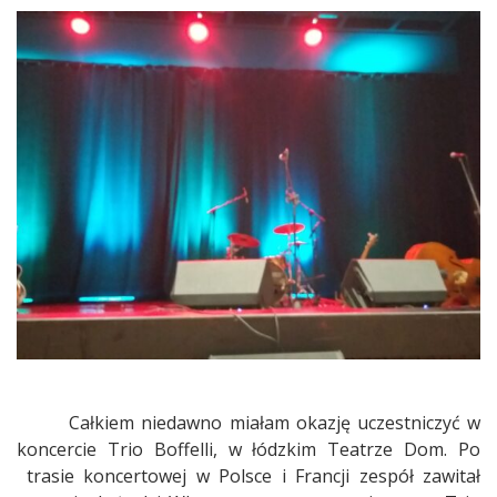
Boffelli
–
z
Łodzi
prosto
do
słonecznej
Italii
Całkiem niedawno miałam okazję uczestniczyć w
koncercie Trio Boffelli, w łódzkim Teatrze Dom. Po
trasie koncertowej w Polsce i Francji zespół zawitał