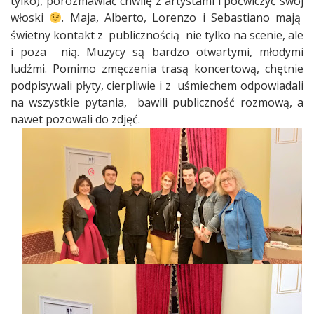
tylko), porozmawiać chwilę z artystami i poćwiczyć swój
włoski
. Maja, Alberto, Lorenzo i Sebastiano mają
świetny kontakt z
publicznością
nie tylko na scenie, ale
i poza
nią. Muzycy są bardzo otwartymi, młodymi
ludźmi. Pomimo zmęczenia trasą koncertową, chętnie
podpisywali płyty, cierpliwie i z
uśmiechem odpowiadali
na wszystkie pytania,
bawili publiczność rozmową, a
nawet pozowali do zdjęć.