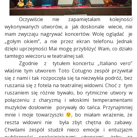
Oczywiście nie zapamiętałam kolejności
wykonywanych utworów, a
jak doskonale
wiecie, nie
mam zwyczaju nagrywać koncertów. Wolę oglądać
je
„gołym okiem”, a nie przez ekran telefonu. Jednak
dzięki uprzejmości Mai mogę przybliżyć Wam, co działo
tamtego wieczoru w teatralnej sali.
Zgodnie
z
tytułem koncertu: „Italiano vero”
właśnie tym utworem Toto Cotugno zespół przywitał
się z nami i tak rozpoczęła się ta niezwykła podróż, bez
ruszania się z fotela na teatralnej widowni. Choć z
tym
ruszaniem się różnie bywało, bo rytmiczne utwory w
połączeniu z charyzmą i włoskimi temperamentami
muzyków dosłownie
porywały do tańca. Przynajmniej
mnie i moje towarzyszki
, bo miałam wrażenie, że
reszta widowni nie
była zbyt chętna do zabawy.
Chwilami zespół studził nieco emocje i entuzjazm