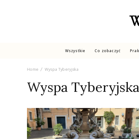
W
Wszystkie
Co zobaczyć
Pra
Home
Wyspa Tyberyjska
Wyspa Tyberyjsk