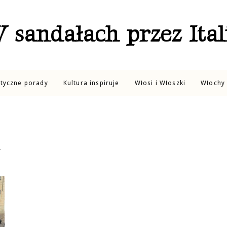
 sandałach przez Ital
ktyczne porady
Kultura inspiruje
Włosi i Włoszki
Włochy 
a