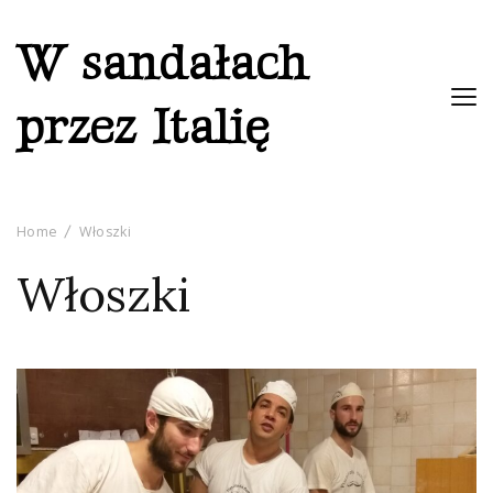
W sandałach
przez Italię
Home
Włoszki
Włoszki