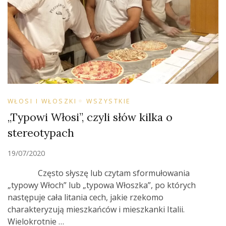
WŁOSI I WŁOSZKI
WSZYSTKIE
„Typowi Włosi”, czyli słów kilka o
stereotypach
19/07/2020
Często słyszę lub czytam sformułowania
„typowy Włoch” lub „typowa Włoszka”, po których
następuje cała litania cech, jakie rzekomo
charakteryzują mieszkańców i mieszkanki Italii.
Wielokrotnie …