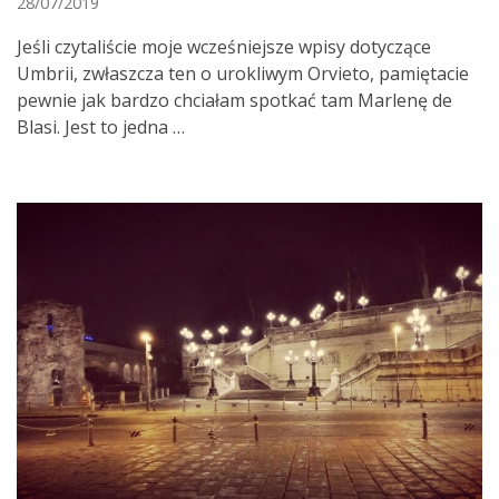
28/07/2019
Jeśli czytaliście moje wcześniejsze wpisy dotyczące
Umbrii, zwłaszcza ten o urokliwym Orvieto, pamiętacie
pewnie jak bardzo chciałam spotkać tam Marlenę de
Blasi. Jest to jedna …