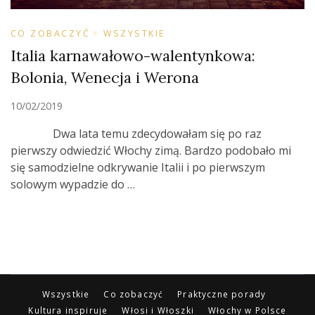
CO ZOBACZYĆ
WSZYSTKIE
Italia karnawałowo-walentynkowa:
Bolonia, Wenecja i Werona
10/02/2019
Dwa lata temu zdecydowałam się po raz
pierwszy odwiedzić Włochy zimą. Bardzo podobało mi
się samodzielne odkrywanie Italii i po pierwszym
solowym wypadzie do …
Wszystkie
Co zobaczyć
Praktyczne porady
Kultura inspiruje
Włosi i Włoszki
Włochy w Polsce