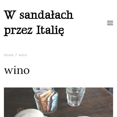
W sandałach
przez Italię
Home
wino
wino