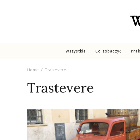
W
Wszystkie
Co zobaczyć
Pra
Home
Trastevere
Trastevere