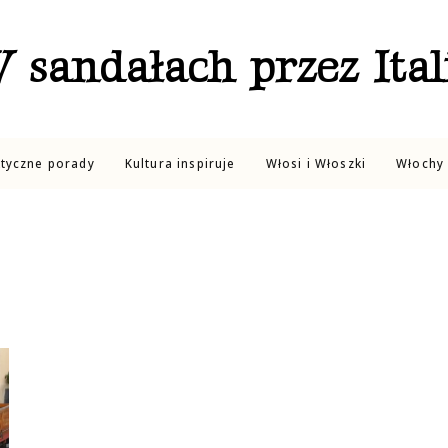
 sandałach przez Ital
ktyczne porady
Kultura inspiruje
Włosi i Włoszki
Włochy 