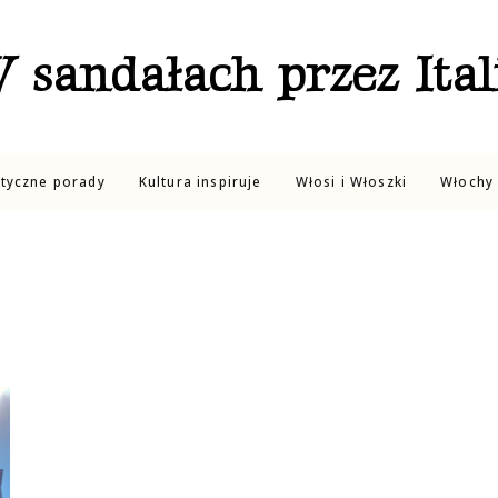
 sandałach przez Ital
ktyczne porady
Kultura inspiruje
Włosi i Włoszki
Włochy 