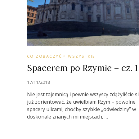
CO ZOBACZYĆ
WSZYSTKIE
Spacerem po Rzymie – cz. 1
17/11/2018
Nie jest tajemnicą i pewnie wszyscy zdążyliście s
już zorientować, że uwielbiam Rzym – powolne
spacery ulicami, choćby szybkie „odwiedziny” w
doskonale znanych mi miejscach, …