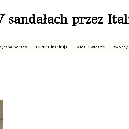
 sandałach przez Ital
ktyczne porady
Kultura inspiruje
Włosi i Włoszki
Włochy 