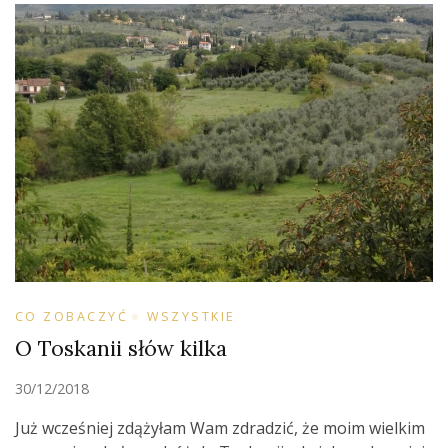
CO ZOBACZYĆ
WSZYSTKIE
O Toskanii słów kilka
30/12/2018
Już wcześniej zdążyłam Wam zdradzić, że moim wielkim