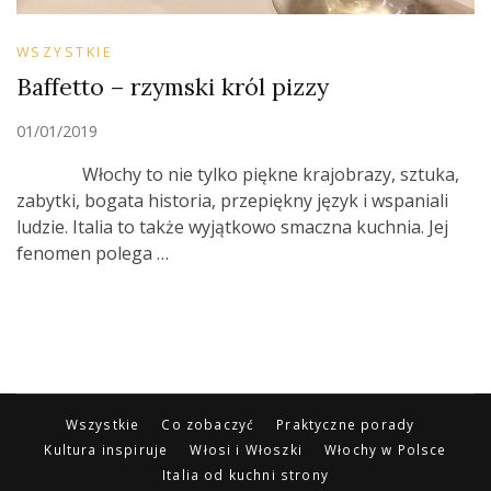
WSZYSTKIE
Baffetto – rzymski król pizzy
01/01/2019
Włochy to nie tylko piękne krajobrazy, sztuka,
zabytki, bogata historia, przepiękny język i wspaniali
ludzie. Italia to także wyjątkowo smaczna kuchnia. Jej
fenomen polega …
Wszystkie
Co zobaczyć
Praktyczne porady
Kultura inspiruje
Włosi i Włoszki
Włochy w Polsce
Italia od kuchni strony