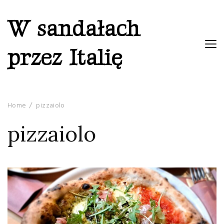
W sandałach
przez Italię
Home
pizzaiolo
pizzaiolo