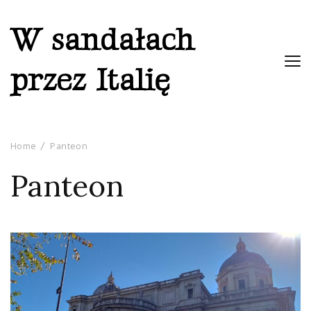
W sandałach
przez Italię
Home
Panteon
Panteon