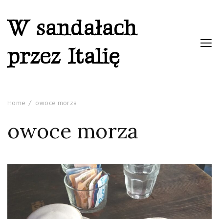
W sandałach
przez Italię
Home
owoce morza
owoce morza