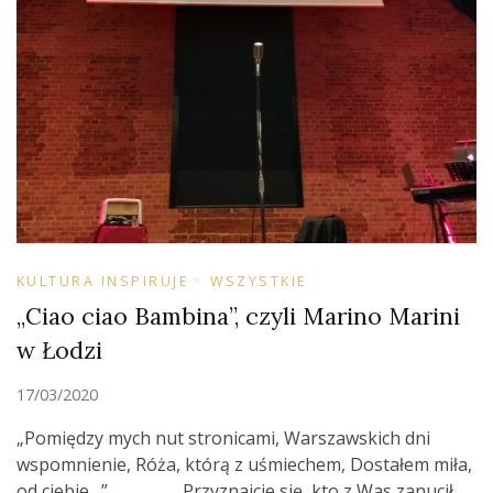
KULTURA INSPIRUJE
WSZYSTKIE
„Ciao ciao Bambina”, czyli Marino Marini
w Łodzi
17/03/2020
„Pomiędzy mych nut stronicami, Warszawskich dni
wspomnienie, Róża, którą z uśmiechem, Dostałem miła,
od ciebie…” Przyznajcie się, kto z Was zanucił