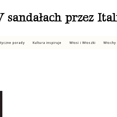
 sandałach przez Ital
ktyczne porady
Kultura inspiruje
Włosi i Włoszki
Włochy 