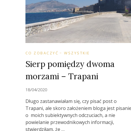
CO ZOBACZYĆ
WSZYSTKIE
Sierp pomiędzy dwoma
morzami – Trapani
18/04/2020
Długo zastanawiałam się, czy pisać post o
Trapani, ale skoro założeniem bloga jest pisani
o moich subiektywnych odczuciach, a nie
powielanie przewodnikowych informacji,
stwierdziłam, że …