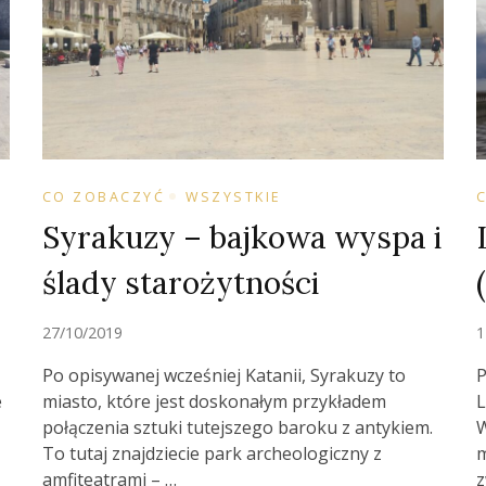
CO ZOBACZYĆ
WSZYSTKIE
Syrakuzy – bajkowa wyspa i
ślady starożytności
27/10/2019
1
Po opisywanej wcześniej Katanii, Syrakuzy to
P
e
miasto, które jest doskonałym przykładem
L
połączenia sztuki tutejszego baroku z antykiem.
W
To tutaj znajdziecie park archeologiczny z
m
amfiteatrami – …
z