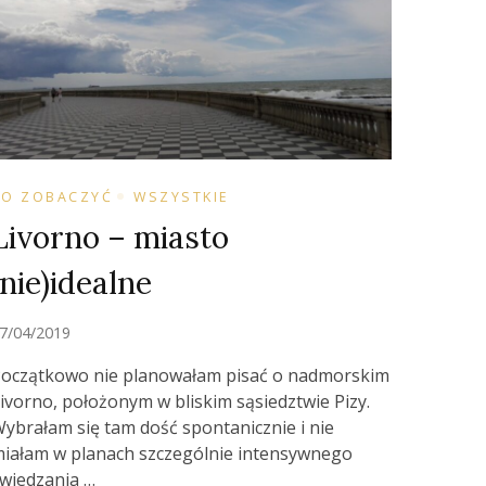
CO ZOBACZYĆ
WSZYSTKIE
Livorno – miasto
(nie)idealne
7/04/2019
oczątkowo nie planowałam pisać o nadmorskim
ivorno, położonym w bliskim sąsiedztwie Pizy.
ybrałam się tam dość spontanicznie i nie
iałam w planach szczególnie intensywnego
wiedzania …