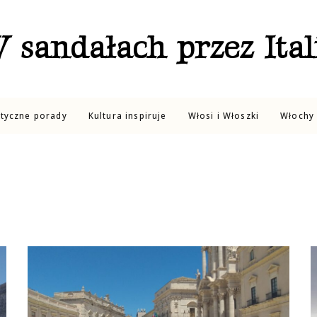
 sandałach przez Ital
ktyczne porady
Kultura inspiruje
Włosi i Włoszki
Włochy 