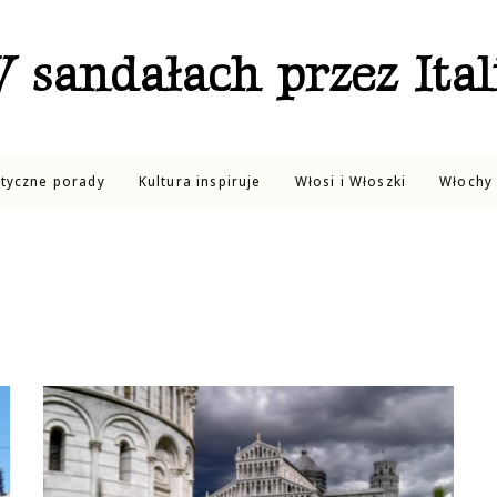
 sandałach przez Ital
ktyczne porady
Kultura inspiruje
Włosi i Włoszki
Włochy 