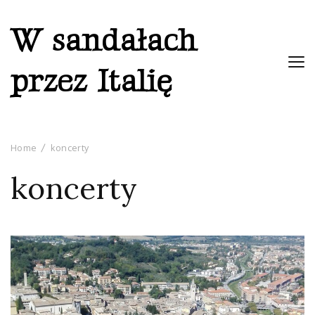
W sandałach
przez Italię
Home
koncerty
koncerty