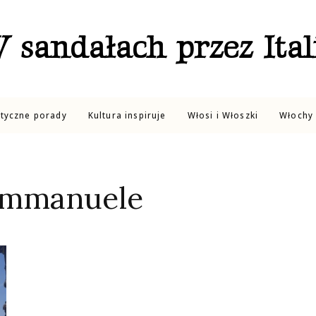
 sandałach przez Ital
ktyczne porady
Kultura inspiruje
Włosi i Włoszki
Włochy 
 Emmanuele