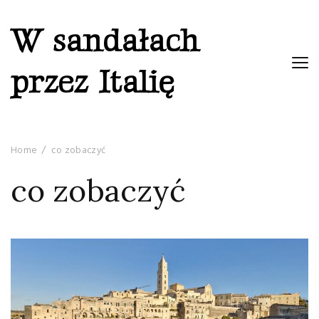
W sandałach
przez Italię
Home
co zobaczyć
co zobaczyć