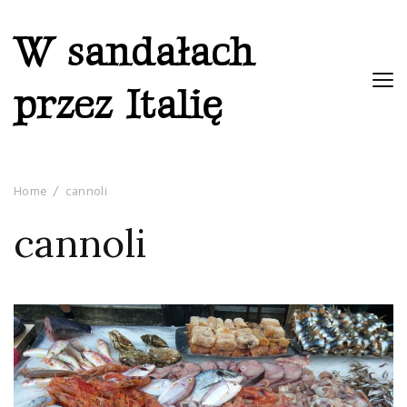
W sandałach
przez Italię
Home
cannoli
cannoli