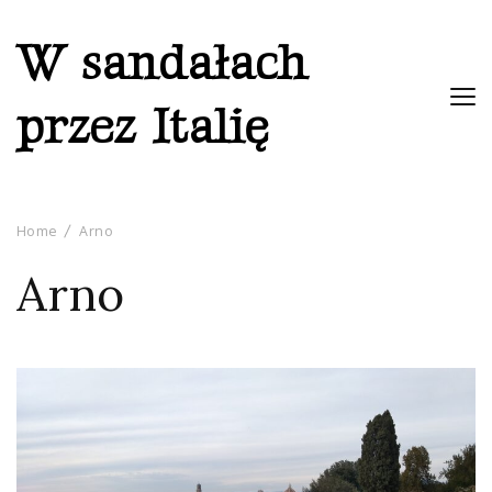
W sandałach
przez Italię
Home
Arno
Arno