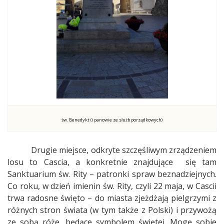
św. Benedykt (i panowie ze służb porządkowych)
Drugie miejsce, odkryte szczęśliwym zrządzeniem
losu to Cascia, a konkretnie znajdujące
się tam
Sanktuarium św. Rity – patronki spraw beznadziejnych.
Co roku, w dzień imienin św. Rity, czyli 22 maja, w Cascii
trwa radosne święto – do miasta zjeżdżają pielgrzymi z
różnych stron świata (w tym także z Polski) i przywożą
ze sobą róże, będące symbolem świętej. Mogę sobie