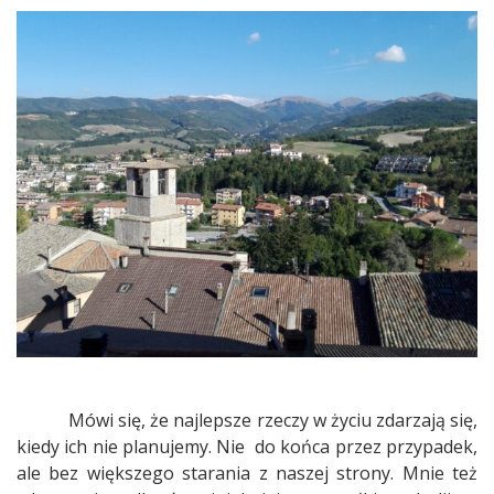
miasta
–
dwoje
świętych.
Norcia
i
Cascia
Mówi się, że najlepsze rzeczy w życiu zdarzają się,
kiedy ich nie planujemy. Nie
do końca przez przypadek,
ale bez większego starania z naszej strony. Mnie też