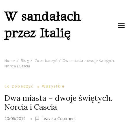
W sandałach
przez Italię
Home
Blog
Co zobaczyć
Dwa miasta – dwoje świętych.
Norcia i Cascia
Co zobaczyć
Wszystkie
Dwa miasta – dwoje świętych.
Norcia i Cascia
on
20/06/2019
Leave a Comment
Dwa