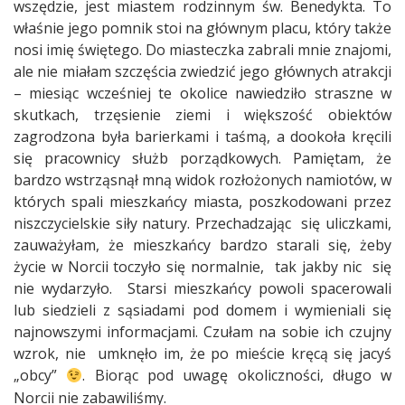
wszędzie, jest miastem rodzinnym św. Benedykta. To
właśnie jego pomnik stoi na głównym placu, który także
nosi imię świętego. Do miasteczka zabrali mnie znajomi,
ale nie miałam szczęścia zwiedzić jego głównych atrakcji
– miesiąc wcześniej te okolice nawiedziło straszne w
skutkach, trzęsienie ziemi i większość obiektów
zagrodzona była barierkami i taśmą, a dookoła kręcili
się pracownicy służb porządkowych. Pamiętam, że
bardzo wstrząsnął mną widok rozłożonych namiotów, w
których spali mieszkańcy miasta, poszkodowani przez
niszczycielskie siły natury. Przechadzając
się uliczkami,
zauważyłam, że mieszkańcy bardzo starali się, żeby
życie w Norcii toczyło się normalnie,
tak jakby nic
się
nie wydarzyło.
Starsi mieszkańcy powoli spacerowali
lub siedzieli z sąsiadami pod domem i wymieniali się
najnowszymi informacjami. Czułam na sobie ich czujny
wzrok, nie
umknęło im, że po mieście kręcą się jacyś
„obcy”
. Biorąc pod uwagę okoliczności, długo w
Norcii nie zabawiliśmy.