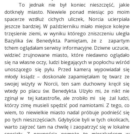
To jednak nie był koniec nieszczęść, jakie
dotknęły miasto. Niewiele ponad miesiąc po moim
spacerze wzdłuż cichych uliczek, Norcia ucierpiała
jeszcze bardziej. W październiku miało miejsce kolejne
trzęsienie ziemi, w wyniku którego zniszczeniu uległa
Bazylika św. Benedykta. Pamiętam, że z
zapartym
tchem oglądałam serwisy informacyjne. Dziwne uczucie,
widzieć zrujnowane miasto, które niedawno oglądało
się na własne oczy, ludzi biegających w popłochu wśród
unoszącego się pyłu. Przed kamerą wypowiadał się
młody ksiądz – doskonale zapamiętałam tę twarz ze
swojej wizyty w Norcii, ten sam duchowny kręcił się
wtedy po placu św. Benedykta. Ulżyło mi, że nikt nie
zginął w
tej katastrofie, ale zrobiło mi
się
żal ludzi,
którzy zimę musieli spędzić pod namiotami. Z tego, co
wiem, to niewielkie miasto nadal próbuje podnieść się
po tych nieszczęściach. Gdybyście byli w tych okolicach,
warto zajrzeć tam na chwilę i zaopatrzyć się w lokalne