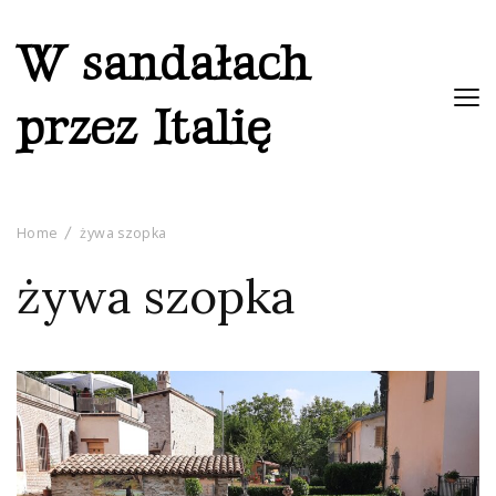
W sandałach
przez Italię
Home
żywa szopka
żywa szopka