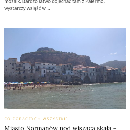
mozaik. Bardzo łatwo dojechać tam z Palermo,
wystarczy wsiąść w …
CO ZOBACZYĆ
WSZYSTKIE
Miasto Normanów pod wiszącą skałą –