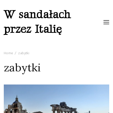
W sandałach
przez Italię
Home
zabytki
zabytki