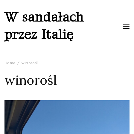
W sandałach
przez Italię
Home
winorośl
winorośl