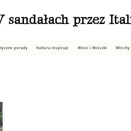
 sandałach przez Ital
ktyczne porady
Kultura inspiruje
Włosi i Włoszki
Włochy 